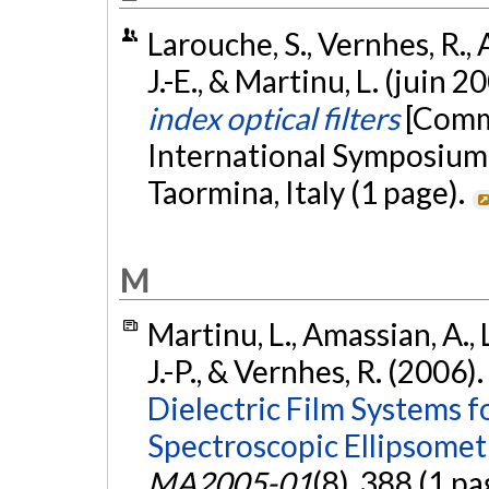
Larouche, S., Vernhes, R., 
J.-E., & Martinu, L. (juin 2
index optical filters
[Comm
International Symposium
Taormina, Italy (1 page).
M
Martinu, L., Amassian, A., 
J.-P., & Vernhes, R. (2006).
Dielectric Film Systems f
Spectroscopic Ellipsomet
MA2005-01
(8), 388 (1 pa