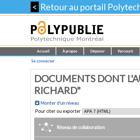
<
Retour au portail Polyte
Accueil
À propos
Déposer
Parcourir
Se connecter
DOCUMENTS DONT L'AU
RICHARD"
Monter d'un niveau
Pour citer ou exporter
Réseau de collaboration