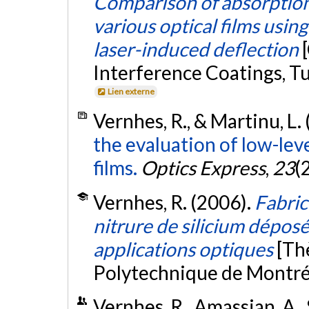
Comparison of absorptio
various optical films usi
laser-induced deflection
Interference Coatings, Tu
Lien externe
Vernhes, R., & Martinu, L.
the evaluation of low-leve
films.
Optics Express
,
23
(
Vernhes, R. (2006).
Fabric
nitrure de silicium dépos
applications optiques
[Th
Polytechnique de Montré
Vernhes, R., Amassian, A., S