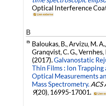
Optical Interference Coa
Lien externe
B
Baloukas, B., Arvizu, M. A.,
Granqvist, C. G., Vernhes, R
(2017).
Galvanostatic Re
Thin Films : Ion Trappin
Optical Measurements an
Mass Spectrometry.
ACS A
9
(20), 16995-17001.
Lien e