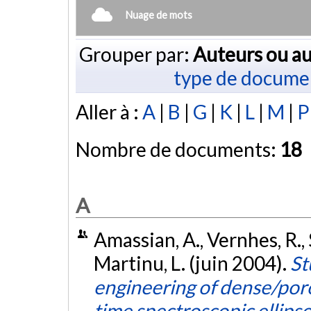
Nuage de mots
Grouper par:
Auteurs ou au
type de docume
Aller à :
A
|
B
|
G
|
K
|
L
|
M
|
P
Nombre de documents:
18
A
Amassian, A., Vernhes, R., S
Martinu, L. (juin 2004).
St
engineering of dense/poro
time spectroscopic ellips