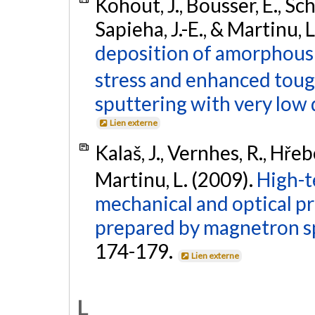
Kohout, J., Bousser, É., Sch
Sapieha, J.-E., & Martinu, 
deposition of amorphous A
stress and enhanced tou
sputtering with very low 
Lien externe
Kalaš, J., Vernhes, R., Hřebe
Martinu, L. (2009).
High-t
mechanical and optical pr
prepared by magnetron s
174-179.
Lien externe
L