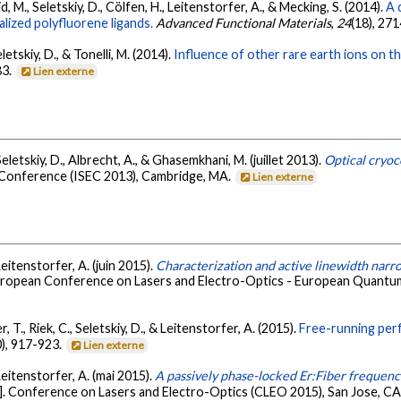
mid, M., Seletskiy, D., Cölfen, H., Leitenstorfer, A., & Mecking, S. (2014).
A 
alized polyfluorene ligands.
Advanced Functional Materials
,
24
(18), 27
Seletskiy, D., & Tonelli, M. (2014).
Influence of other rare earth ions on th
83.
Lien externe
Seletskiy, D., Albrecht, A., & Ghasemkhani, M. (juillet 2013).
Optical cryoc
 Conference (ISEC 2013), Cambridge, MA.
Lien externe
Leitenstorfer, A. (juin 2015).
Characterization and active linewidth narro
uropean Conference on Lasers and Electro-Optics - European Quantu
r, T., Riek, C., Seletskiy, D., & Leitenstorfer, A. (2015).
Free-running perf
0), 917-923.
Lien externe
 Leitenstorfer, A. (mai 2015).
A passively phase-locked Er:Fiber frequen
]. Conference on Lasers and Electro-Optics (CLEO 2015), San Jose, CA