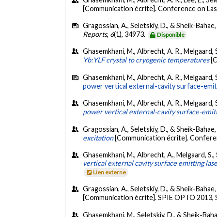
[Communication écrite]. Conference on Lase
Gragossian, A., Seletskiy, D., & Sheik-Bahae,
Reports
,
6
(1), 34973.
Disponible
Ghasemkhani, M., Albrecht, A. R., Melgaard, S
Yb:YLF crystal to cryogenic temperatures
[
Ghasemkhani, M., Albrecht, A. R., Melgaard, S
power vertical external-cavity surface-emit
Ghasemkhani, M., Albrecht, A. R., Melgaard, S
power vertical external-cavity surface-emit
Gragossian, A., Seletskiy, D., & Sheik-Bahae,
excitation
[Communication écrite]. Confere
Ghasemkhani, M., Albrecht, A., Melgaard, S., 
vertical external cavity surface emitting la
Lien externe
Gragossian, A., Seletskiy, D., & Sheik-Bahae,
[Communication écrite]. SPIE OPTO 2013, Sa
Ghasemkhani, M., Seletskiy, D., & Sheik-Baha