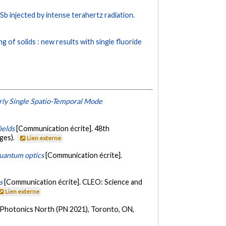
b injected by intense terahertz radiation.
g of solids : new results with single fluoride
rly Single Spatio-Temporal Mode
ields
[Communication écrite]. 48th
ges).
Lien externe
quantum optics
[Communication écrite].
s
[Communication écrite]. CLEO: Science and
Lien externe
 Photonics North (PN 2021), Toronto, ON,