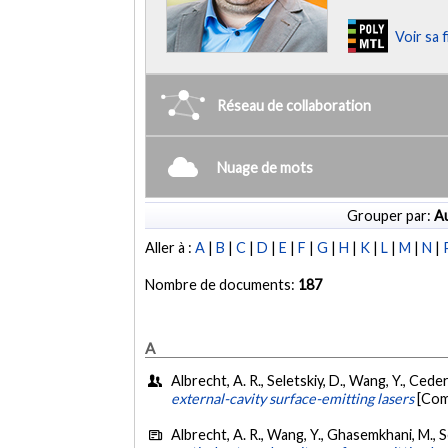
Voir sa 
Réseau de collaboration
Nuage de mots
Grouper par:
Au
Aller à :
A
|
B
|
C
|
D
|
E
|
F
|
G
|
H
|
K
|
L
|
M
|
N
|
Nombre de documents:
187
A
Albrecht, A. R., Seletskiy, D., Wang, Y., Cede
external-cavity surface-emitting lasers
[Com
Albrecht, A. R., Wang, Y., Ghasemkhani, M., S