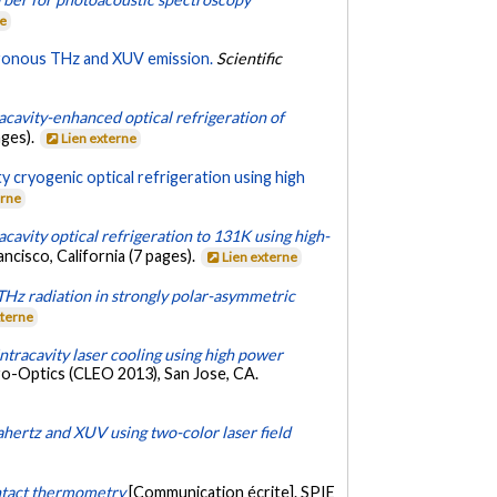
ne
nchronous THz and XUV emission.
Scientific
racavity-enhanced optical refrigeration of
ages).
Lien externe
ty cryogenic optical refrigeration using high
erne
acavity optical refrigeration to 131K using high-
cisco, California (7 pages).
Lien externe
Hz radiation in strongly polar-asymmetric
xterne
ntracavity laser cooling using high power
ro-Optics (CLEO 2013), San Jose, CA.
hertz and XUV using two-color laser field
ontact thermometry
[Communication écrite]. SPIE