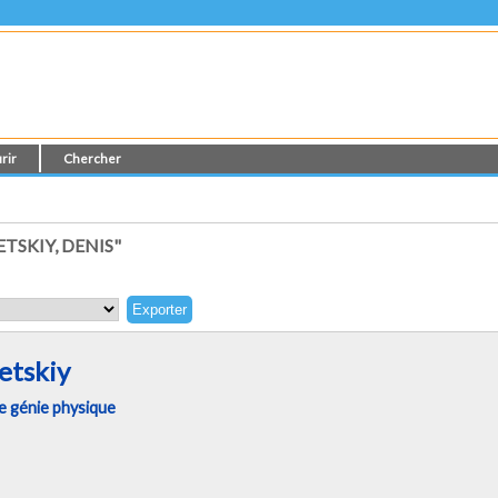
rir
Chercher
TSKIY, DENIS"
etskiy
 génie physique