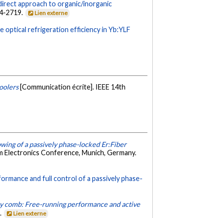
direct approach to organic/inorganic
14-2719.
Lien externe
e optical refrigeration efficiency in Yb:YLF
oolers
[Communication écrite]. IEEE 14th
wing of a passively phase-locked Er:Fiber
m Electronics Conference, Munich, Germany.
ormance and full control of a passively phase-
cy comb: Free-running performance and active
.
Lien externe