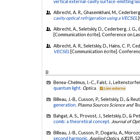
vertical external-cavity surface-emitting las
Albrecht, A. R., Ghasemkhani, M., Cederberg, 
cavity optical refrigeration using a VECSEL
Albrecht, A., Seletskiy, D., Cederberg, J. G.,
[Communication écrite]. Conference on Las
Albrecht, A. R., Seletskiy, D., Hains, C. P., C
VECSEL
[Communication écrite]. Conferenc
B
Benea-Chelmus, I.-C., Faist, J., Leitenstorfer
quantum light.
Optica
.
Lien externe
Billeau, J.-B., Cusson, P., Seletskiy, D., & Reu
generation.
Plasma Sources Science and Te
Bahgat, A. S., Provost, J., Seletskiy, D., & Pe
comb: a theoretical concept.
Journal of Opt
Billeau, J.-B., Cusson, P., Dogariu, A., Morozo
second harmonic.
Applied Optics
,
63
(19), 