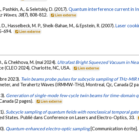
., Pashkin, A., & Seletskiy, D. (2017).
Quantum interference current in InS
rtz Waves
,
38
(7), 808-812.
Lien externe
iy, D., Hasselbeck, M. P., Sheik-Bahae, M., & Epstein, R. (2007).
Laser cookin
85-694.
Lien externe
, D., & Chekhova, M. (mai 2024).
Ultrafast Bright Squeezed Vacuum in Nea
ce (CLEO 2024), Charlotte, NC, USA.
Lien externe
embre 2023).
Twin beams probe pulses for subcycle sampling of THz-MIR f
limeter, and Terahertz Waves (IRMMW-THz), Montreal, Qc, Canada (2 pa
23).
Generation of single-mode few-cycle twin beams for time-domain 
Canada (2 pages).
Lien externe
21).
Subcycle sampling of quantum fields with nonclassical temporal gate
ted States. Publié dans Conference on Lasers and Electro-Optics, 33.
20).
Quantum-enhanced electro-optic sampling
[Communication écrite].