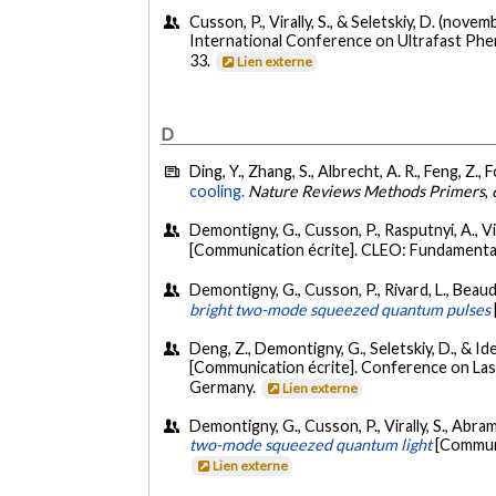
Cusson, P., Virally, S., & Seletskiy, D. (nove
International Conference on Ultrafast Ph
33.
Lien externe
D
Ding, Y., Zhang, S., Albrecht, A. R., Feng, Z.,
cooling.
Nature Reviews Methods Primers
,
Demontigny, G., Cusson, P., Rasputnyi, A., Vira
[Communication écrite]. CLEO: Fundamenta
Demontigny, G., Cusson, P., Rivard, L., Beaudin
bright two-mode squeezed quantum pulses
Deng, Z., Demontigny, G., Seletskiy, D., & Ide
[Communication écrite]. Conference on L
Germany.
Lien externe
Demontigny, G., Cusson, P., Virally, S., Abram
two-mode squeezed quantum light
[Communi
Lien externe