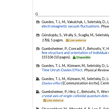
G
Guedes, T. L. M., Vakulchyk, I., Seletskiy, D.
electromagnetic vacuum fluctuations.
Phys
Gündoğdu, S., Virally, S., Scaglia, M., Seletsk
17
(6), 5 pages.
Lien externe
Gumbsheimer, P., Conradt, F., Behovits, Y., Hu
fine structure and orientation of individua
155106 (10 pages).
Disponible
Guedes, T. L. M., Kizmann, M., Seletskiy, D., 
Time Unruh-Davies Effect.
Physical Review
Guedes, T. L. M., Kizmann, M., Seletskiy, D., 
Davies effect
[Communication écrite]. Cen
Gumbsheimer, P., Hinz, C., Behovits, Y., Wersc
crystal axis of single colloidal quantum dots 
Lien externe
Ghasemkhani, M., Albrecht, A. R., Lee, E., Sel