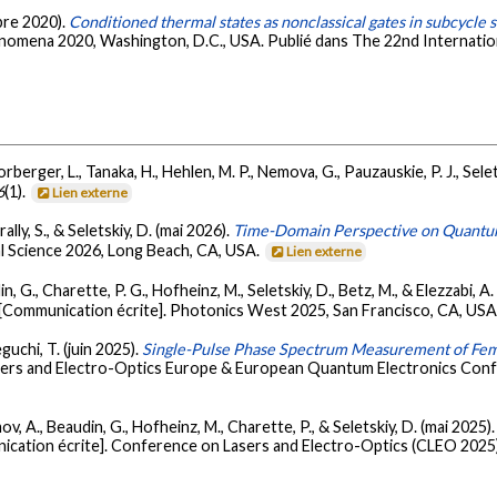
mbre 2020).
Conditioned thermal states as nonclassical gates in subcycle 
enomena 2020, Washington, D.C., USA. Publié dans The 22nd Internati
 Forberger, L., Tanaka, H., Hehlen, M. P., Nemova, G., Pauzauskie, P. J., Sel
6
(1).
Lien externe
lly, S., & Seletskiy, D. (mai 2026).
Time-Domain Perspective on Quantum F
l Science 2026, Long Beach, CA, USA.
Lien externe
, G., Charette, P. G., Hofheinz, M., Seletskiy, D., Betz, M., & Elezzabi, A.
[Communication écrite]. Photonics West 2025, San Francisco, CA, USA
guchi, T. (juin 2025).
Single-Pulse Phase Spectrum Measurement of Fem
asers and Electro-Optics Europe & European Quantum Electronics Co
ov, A., Beaudin, G., Hofheinz, M., Charette, P., & Seletskiy, D. (mai 2025)
cation écrite]. Conference on Lasers and Electro-Optics (CLEO 2025)