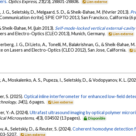
ers.
Optics Express
,
21
(23), 28801-28808.
Lien externe
J. G., Seletskiy, D., Melgaard, S. D., & Sheik-Bahae, M. (février 2013).
Pr
[Communication écrite]. SPIE OPTO 2013, San Francisco, California (6 
 & Sheik-Bahae, M. (juin 2013).
Self-mode-locked vertical external-cavity
ers and Electro-Optics (CLEO 2013), Munich, Germany.
Lien externe
ederberg, J. G., Di Lieto, A., Tonelli, M., Balakrishnan, G., & Sheik-Bahae, M
e on Lasers and Electro-Optics (CLEO 2012), San Jose, California.
L
, A., Moskalenko, A. S., Pupeza, I., Seletskiy, D., & Vodopyanov, K. L. (20
ter, S. (2025).
Optical inline interferometer for enhanced low-field detec
chnology
,
34
(1), 6 pages.
Lien externe
ter, Y.-A. (2024).
Ultrafast ultrasound imaging by optical polymer micror
ical Microsystems
,
4
(3), 034502 (13 pages).
Disponible
v, A., Seletskiy, D., & Reuter, S. (2024).
Coherent homodyne detection for
5203-5207.
Lien externe