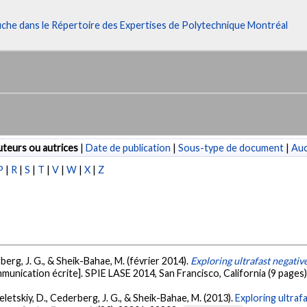
fiche dans le Répertoire des Expertises de Polytechnique Montréal
teurs ou autrices
|
Date de publication
|
Sous-type de document
|
Au
P
|
R
|
S
|
T
|
V
|
W
|
X
|
Z
rberg, J. G., & Sheik-Bahae, M. (février 2014).
Exploring ultrafast negativ
munication écrite]. SPIE LASE 2014, San Francisco, California (9 pages)
eletskiy, D., Cederberg, J. G., & Sheik-Bahae, M. (2013).
Exploring ultraf