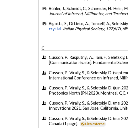
Bühler, J., Schmidt, C., Schneider, H., Helm, M
Journal of Infrared, Millimeter, and Terahe
Bigotta, S., Di Lieto, A., Toncelli, A., Seletsk
crystal.
Italian Physical Society
,
122
(6/7), 6
C
Cusson, P., Rasputnyi, A., Tani, F., Seletskiy
[Communication écrite]. Fundamental Scien
Cusson, P., Virally, S., & Seletskiy, D. (sept
International Conference on Infrared, Mil
Cusson, P., Virally, S., & Seletskiy, D. (juin 20
Photonics North (PN 2023), Montreal, QC, 
Cusson, P., Virally, S., & Seletskiy, D. (mai 20
Innovations 2021, San Jose, California, Uni
Cusson, P., Virally, S., & Seletskiy, D. (mai 20
Canada (1 page).
Lien externe