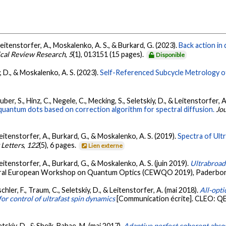
, Leitenstorfer, A., Moskalenko, A. S., & Burkard, G. (2023).
Back action in
ical Review Research
,
5
(1), 013151 (15 pages).
Disponible
iy, D., & Moskalenko, A. S. (2023).
Self-Referenced Subcycle Metrology o
ber, S., Hinz, C., Negele, C., Mecking, S., Seletskiy, D., & Leitenstorfer, 
l quantum dots based on correction algorithm for spectral diffusion.
Jou
Leitenstorfer, A., Burkard, G., & Moskalenko, A. S. (2019).
Spectra of Ult
 Letters
,
122
(5), 6 pages.
Lien externe
Leitenstorfer, A., Burkard, G., & Moskalenko, A. S. (juin 2019).
Ultrabroad
tral European Workshop on Quantum Optics (CEWQO 2019), Paderbor
hler, F., Traum, C., Seletskiy, D., & Leitenstorfer, A. (mai 2018).
All-opti
for control of ultrafast spin dynamics
[Communication écrite]. CLEO: QE
etskiy, D., & Sheik-Bahae, M. (mai 2017).
Adaptive perfect coherent abso