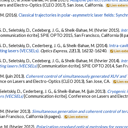
rs and Electro-Optics (CLEO 2017), San Jose, California.
Lien exter
 M. (2016).
Classical trajectories in polar-asymmetric laser fields: Sy
. D., Seletskiy, D., Cedeberg, J. G., & Sheik-Bahae, M. (février 2015).
Int
Communication écrite]. SPIE OPTO 2015, San Francisco, California (8 p
. D., Seletskiy, D., Cederberg, J. G., & Sheik-Bahae, M. (2014).
Intra-cavi
ting lasers (VECSELs).
Optics Express
,
22
(13), 16232-16240.
Lien ext
. D., Seletskiy, D., Cedeberg, J. G., & Sheik-Bahae, M. (février 2014).
Intr
ting lasers (VECSELs)
[Communication écrite]. SPIE OPTO 2014, San Fran
 M. (juin 2013).
Coherent control of simultaneously generated XUV and T
nce on Lasers and Electro-Optics (CLEO 2013), San Jose, CA.
Lien e
Seletskiy, D., Cederberg, J. G., & Sheik-Bahae, M. (juin 2013).
Cryogenic i
sers (VECSELs)
[Communication écrite]. Conference on Lasers and Elect
 M. (février 2013).
Simultaneous generation and coherent control of tera
n Francisco, California (6 pages).
Lien externe
e, M. (février 2012).
Polarization-resolved optical metrology for nonc