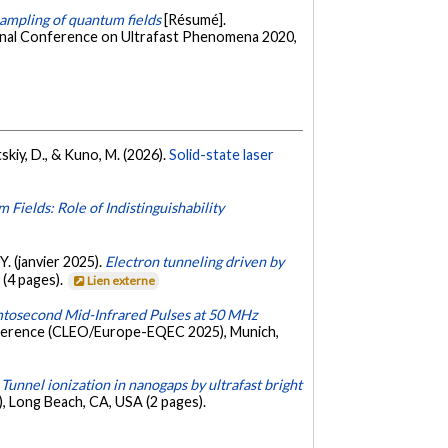
sampling of quantum fields
[Résumé].
onal Conference on Ultrafast Phenomena 2020,
etskiy, D., & Kuno, M. (2026).
Solid-state laser
ields: Role of Indistinguishability
 Y. (janvier 2025).
Electron tunneling driven by
 (4 pages).
Lien externe
tosecond Mid-Infrared Pulses at 50 MHz
nference (CLEO/Europe-EQEC 2025), Munich,
.
Tunnel ionization in nanogaps by ultrafast bright
, Long Beach, CA, USA (2 pages).