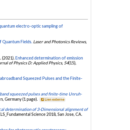
 quantum electro-optic sampling of
f Quantum Fields.
Laser and Photonics Reviews
,
A. (2021).
Enhanced determination of emission
rnal of Physics D: Applied Physics
,
54
(15),
rabroadband Squeezed Pulses and the Finite-
band squeezed pulses and finite-time Unruh-
n, Germany (1 page).
Lien externe
cal determination of 3-Dimensional alignment of
LS_Fundamental Science 2018, San Jose, CA.
rber for photoacoustic spectroscopy