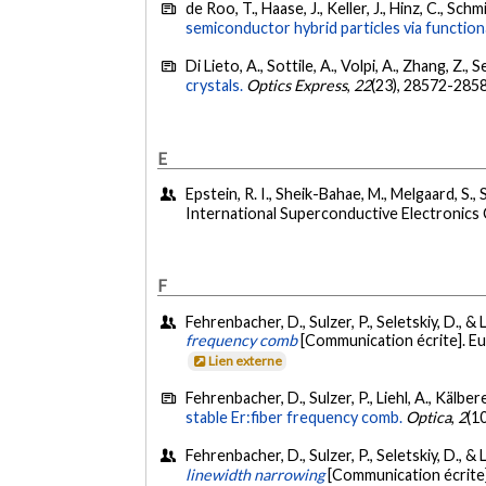
de Roo, T., Haase, J., Keller, J., Hinz, C., Sch
semiconductor hybrid particles via function
Di Lieto, A., Sottile, A., Volpi, A., Zhang, Z., 
crystals.
Optics Express
,
22
(23), 28572-285
E
Epstein, R. I., Sheik-Bahae, M., Melgaard, S., 
International Superconductive Electronics
F
Fehrenbacher, D., Sulzer, P., Seletskiy, D., & 
frequency comb
[Communication écrite]. E
Lien externe
Fehrenbacher, D., Sulzer, P., Liehl, A., Kälbere
stable Er:fiber frequency comb.
Optica
,
2
(1
Fehrenbacher, D., Sulzer, P., Seletskiy, D., &
linewidth narrowing
[Communication écrite