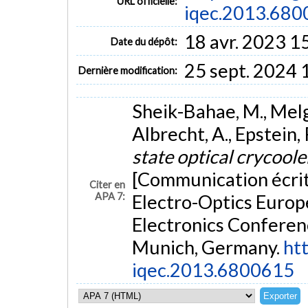
URL officielle:
iqec.2013.68
18 avr. 2023 1
Date du dépôt:
25 sept. 2024 
Dernière modification:
Sheik-Bahae, M., Melg
Albrecht, A., Epstein, 
state optical crycool
[Communication écrit
Citer en
APA 7:
Electro-Optics Europ
Electronics Confere
Munich, Germany.
htt
iqec.2013.6800615