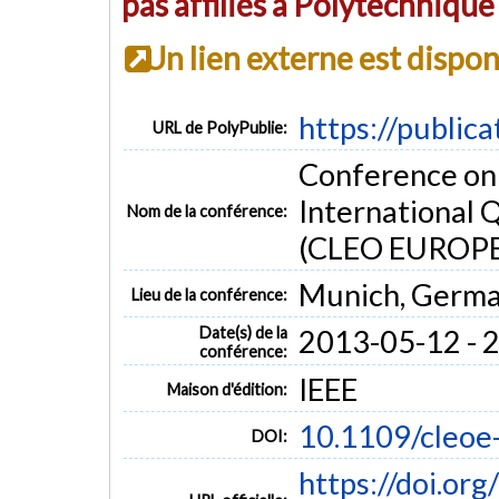
pas affiliés à Polytechniqu
Un lien externe est dispo
https://public
URL de PolyPublie:
Conference on 
International 
Nom de la conférence:
(CLEO EUROPE
Munich, Germ
Lieu de la conférence:
Date(s) de la
2013-05-12 - 
conférence:
IEEE
Maison d'édition:
10.1109/cleoe
DOI:
https://doi.or