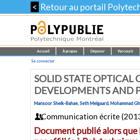
<
Retour au portail Polyte
Accueil
À propos
Déposer
Parcourir
Se connecter
SOLID STATE OPTICAL
DEVELOPMENTS AND P
Mansoor Sheik-Bahae
,
Seth Melgaard
,
Mohammad Gh
Communication écrite (201
Document publié alors que l