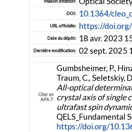
Optical Societ
Maison d'édition:
10.1364/cleo_q
DOI:
https://doi.or
URL officielle:
18 avr. 2023 1
Date du dépôt:
02 sept. 2025 
Dernière modification:
Gumbsheimer, P., Hinz, 
Traum, C., Seletskiy, D
All-optical determina
Citer en
crystal axis of single
APA 7:
ultrafast spin dynami
QELS_Fundamental Sc
https://doi.org/10.13