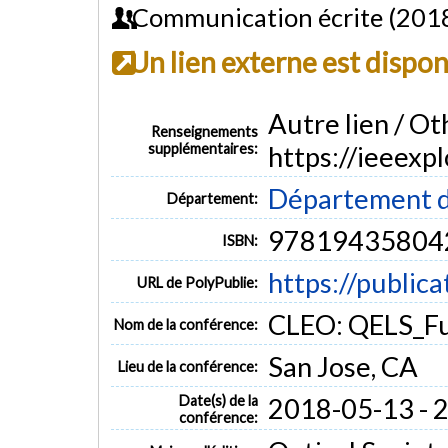
Communication écrite (201
Un lien externe est dispo
Autre lien / Oth
Renseignements
supplémentaires:
https://ieeex
Département d
Département:
97819435804
ISBN:
https://public
URL de PolyPublie:
CLEO: QELS_Fu
Nom de la conférence:
San Jose, CA
Lieu de la conférence:
Date(s) de la
2018-05-13 - 
conférence: