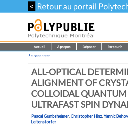
<
Retour au portail Polyte
Accueil
À propos
Déposer
Parcourir
Se connecter
ALL-OPTICAL DETERMI
ALIGNMENT OF CRYSTA
COLLOIDAL QUANTUM 
ULTRAFAST SPIN DYNA
Pascal Gumbsheimer
,
Christopher Hinz
,
Yannic Behov
Leitenstorfer