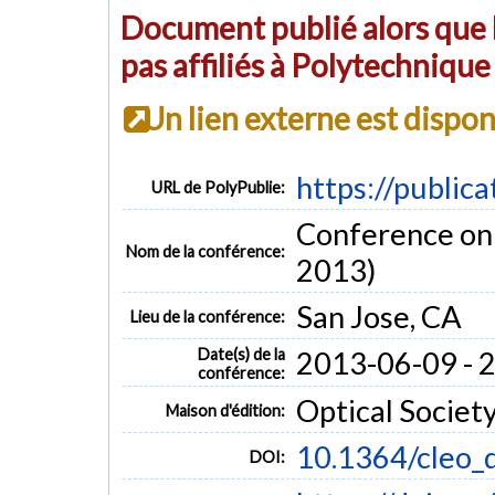
Document publié alors que l
pas affiliés à Polytechniqu
Un lien externe est dispo
https://public
URL de PolyPublie:
Conference on 
Nom de la conférence:
2013)
San Jose, CA
Lieu de la conférence:
Date(s) de la
2013-06-09 - 
conférence:
Optical Societ
Maison d'édition:
10.1364/cleo_
DOI: