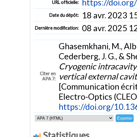
https://doi.or
URL officielle:
18 avr. 2023 1
Date du dépôt:
08 avr. 2025 1
Dernière modification:
Ghasemkhani, M., Albre
Cederberg, J. G., & Sh
Cryogenic intracavity
Citer en
vertical external cavi
APA 7:
[Communication écrit
Electro-Optics (CLEO 
https://doi.org/10.1
Statistiques