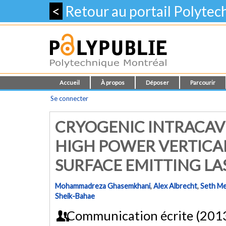
<
Retour au portail Polyte
Accueil
À propos
Déposer
Parcourir
Se connecter
CRYOGENIC INTRACAVI
HIGH POWER VERTICA
SURFACE EMITTING LAS
Mohammadreza Ghasemkhani
,
Alex Albrecht
,
Seth Me
Sheik-Bahae
Communication écrite (201