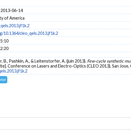
 2013-06-14
ty of America
qels.2013.jf1k.2
rg/10.1364/cleo_qels.2013.jf1k.2
15:10
12:20
r, B., Pashkin, A., & Leitenstorfer, A. (juin 2013).
Few-cycle synthetic mu
te]. Conference on Lasers and Electro-Optics (CLEO 2013), San Jose,
els.2013.jf1k.2