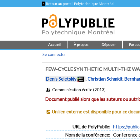
<
Retour au portail Polytechnique Montréal
Accueil
À propos
Déposer
Parcou
Se connecter
FEW-CYCLE SYNTHETIC MULTI-THZ W
Denis Seletskiy
,
Christian Schmidt
,
Bernha
Communication écrite (2013)
Document publié alors que les auteurs ou autric
Un lien externe est disponible pour ce doc
URL de PolyPublie:
https://publi
Nom de la conférence:
Conference o