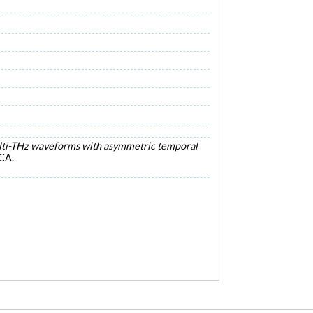
lti-THz waveforms with asymmetric temporal
 CA.