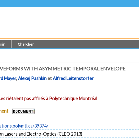
rir
Chercher
AVEFORMS WITH ASYMMETRIC TEMPORAL ENVELOPE
rd Mayer
,
Alexej Pashkin
et
Alfred Leitenstorfer
es n'étaient pas affiliés à Polytechnique Montréal
ument
cations.polymtl.ca/39374/
n Lasers and Electro-Optics (CLEO 2013)