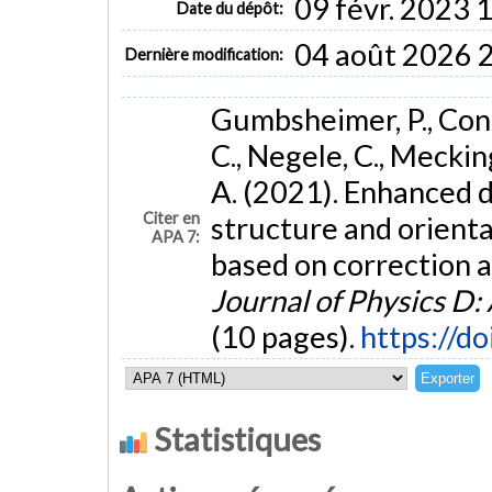
09 févr. 2023 
Date du dépôt:
04 août 2026 
Dernière modification:
Gumbsheimer, P., Conrad
C., Negele, C., Mecking
A. (2021). Enhanced d
Citer en
structure and orienta
APA 7:
based on correction a
Journal of Physics D:
(10 pages).
https://d
Statistiques