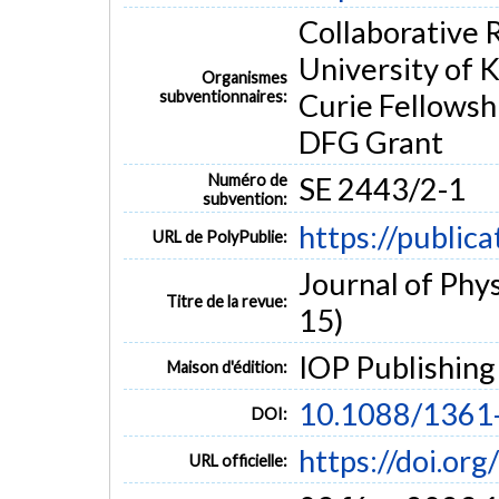
Collaborative 
University of 
Organismes
subventionnaires:
Curie Fellowsh
DFG Grant
Numéro de
SE 2443/2-1
subvention:
https://public
URL de PolyPublie:
Journal of Phys
Titre de la revue:
15)
IOP Publishing
Maison d'édition:
10.1088/1361
DOI:
https://doi.o
URL officielle: