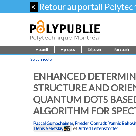
<
Retour au portail Polyte
Accueil
À propos
Déposer
Parcourir
Se connecter
ENHANCED DETERMINA
STRUCTURE AND ORIEN
QUANTUM DOTS BASE
ALGORITHM FOR SPEC
Pascal Gumbsheimer
,
Frieder Conradt
,
Yannic Behovi
Denis Seletskiy
et
Alfred Leitenstorfer