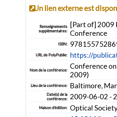
Un lien externe est dispo
[Part of] 2009
Renseignements
supplémentaires:
Conference
97815575286
ISBN:
https://public
URL de PolyPublie:
Conference on 
Nom de la conférence:
2009)
Baltimore, Ma
Lieu de la conférence:
Date(s) de la
2009-06-02 - 
conférence:
Optical Societ
Maison d'édition: