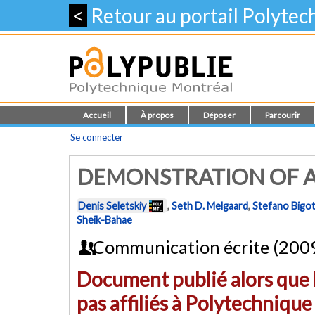
<
Retour au portail Polyte
Accueil
À propos
Déposer
Parcourir
Se connecter
DEMONSTRATION OF A
Denis Seletskiy
,
Seth D. Melgaard
,
Stefano Bigo
Sheik-Bahae
Communication écrite (200
Document publié alors que l
pas affiliés à Polytechniqu