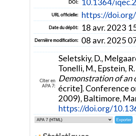
10.1364/iqec.
DOI:
https://doi.or
URL officielle:
18 avr. 2023 1
Date du dépôt:
08 avr. 2025 0
Dernière modification:
Seletskiy, D., Melgaard,
Tonelli, M., Epstein, R
Demonstration of an 
Citer en
APA 7:
écrite]. Conference 
2009), Baltimore, Ma
https://doi.org/10.1