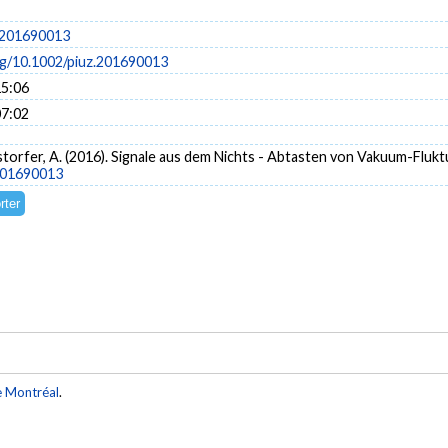
.201690013
org/10.1002/piuz.201690013
15:06
07:02
tenstorfer, A. (2016). Signale aus dem Nichts - Abtasten von Vakuum-Fluk
.201690013
e Montréal
.