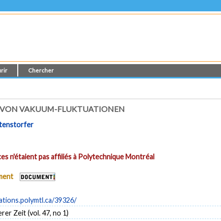
rir
Chercher
EN VON VAKUUM-FLUKTUATIONEN
itenstorfer
es n'étaient pas affiliés à Polytechnique Montréal
ument
cations.polymtl.ca/39326/
rer Zeit (vol. 47, no 1)