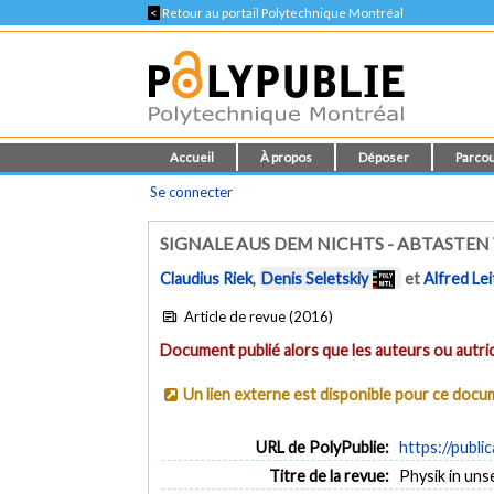
<
Retour au portail Polytechnique Montréal
Accueil
À propos
Déposer
Parcou
Se connecter
SIGNALE AUS DEM NICHTS - ABTAST
Claudius Riek
,
Denis Seletskiy
et
Alfred Le
Article de revue (2016)
Document publié alors que les auteurs ou autric
Un lien externe est disponible pour ce doc
URL de PolyPublie:
https://publi
Titre de la revue:
Physik in unse