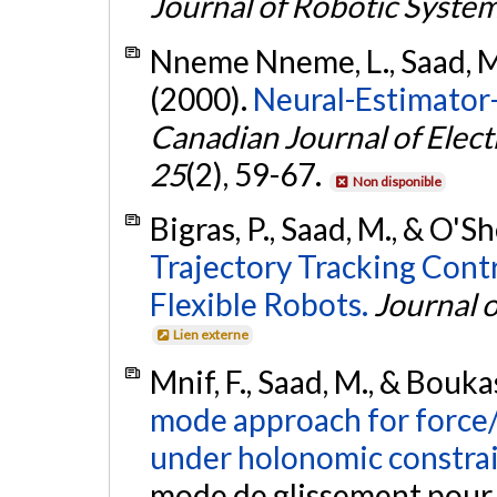
Journal of Robotic Syste
Nneme Nneme, L., Saad, M.,
(2000).
Neural-Estimator-
Canadian Journal of Elec
25
(2), 59-67.
Non disponible
Bigras, P., Saad, M., & O'Sh
Trajectory Tracking Contr
Flexible Robots.
Journal 
Lien externe
Mnif, F., Saad, M., & Bouka
mode approach for force/
under holonomic constrai
mode de glissement pour