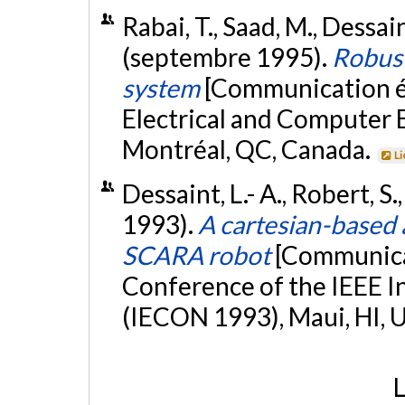
Rabai, T., Saad, M., Dessain
(septembre 1995).
Robust
system
[Communication é
Electrical and Computer 
Montréal, QC, Canada.
Li
Dessaint, L.- A., Robert, S
1993).
A cartesian-based a
SCARA robot
[Communicat
Conference of the IEEE In
(IECON 1993), Maui, HI, 
L