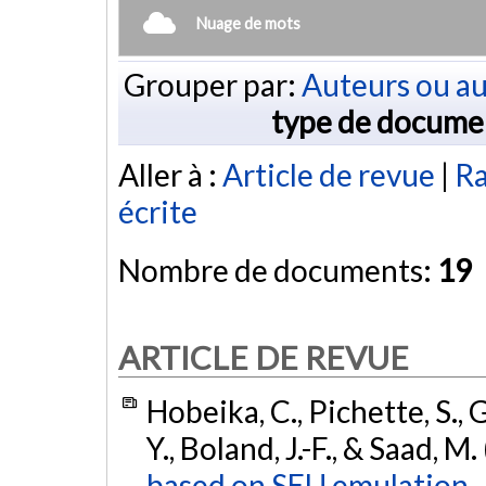
Nuage de mots
Grouper par:
Auteurs ou au
type de docume
Aller à :
Article de revue
|
Ra
écrite
Nombre de documents:
19
ARTICLE DE REVUE
Hobeika, C., Pichette, S.,
Y., Boland, J.-F., & Saad, M
based on SEU emulation.