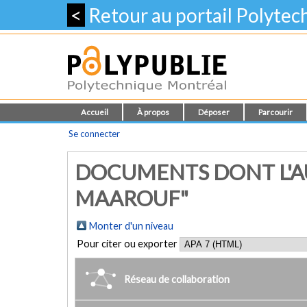
<
Retour au portail Polyte
Accueil
À propos
Déposer
Parcourir
Se connecter
DOCUMENTS DONT L'AU
MAAROUF"
Monter d'un niveau
Pour citer ou exporter
Réseau de collaboration