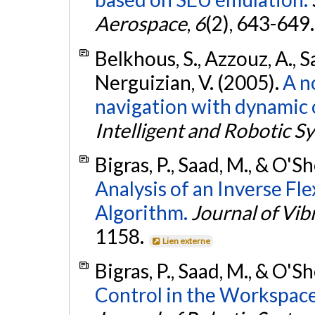
Aerospace
,
6
(2), 643-649
Belkhous, S., Azzouz, A., S
Nerguizian, V. (2005).
A n
navigation with dynamic 
Intelligent and Robotic S
Bigras, P., Saad, M., & O'Sh
Analysis of an Inverse Fl
Algorithm.
Journal of Vib
1158.
Lien externe
Bigras, P., Saad, M., & O'Sh
Control in the Workspace 