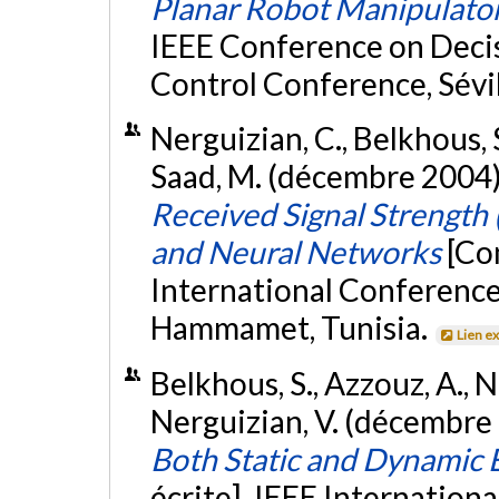
Planar Robot Manipulato
IEEE Conference on Deci
Control Conference, Sévi
Nerguizian, C., Belkhous, S
Saad, M. (décembre 2004
Received Signal Strength 
and Neural Networks
[Co
International Conference
Hammamet, Tunisia.
Lien e
Belkhous, S., Azzouz, A., N
Nerguizian, V. (décembre
Both Static and Dynamic
écrite]. IEEE Internation