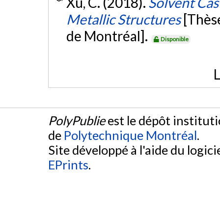
Xu, C. (2018).
Solvent Cas
Metallic Structures
[Thès
de Montréal].
Disponible
L
PolyPublie
est le dépôt institut
de
Polytechnique Montréal
.
Site développé à l'aide du logicie
EPrints
.