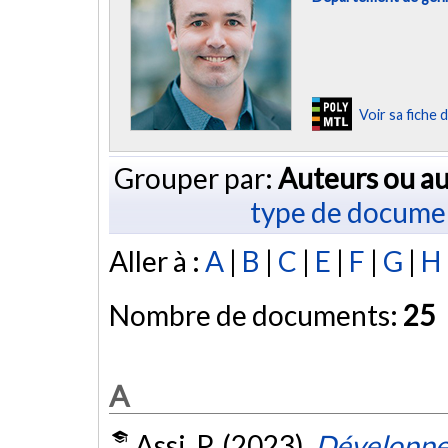
Voir sa fiche
Grouper par:
Auteurs ou au
type de docume
Aller à :
A
|
B
|
C
|
E
|
F
|
G
|
H
Nombre de documents:
25
A
Assi, P. (2023).
Développem