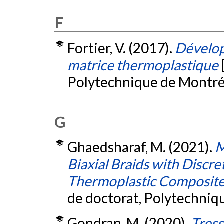
F
Fortier, V. (2017).
Dévelop
matrice thermoplastique
Polytechnique de Montré
G
Ghaedsharaf, M. (2021).
M
Biaxial Braids with Discr
Thermoplastic Composite 
de doctorat, Polytechniq
Gondran, M. (2020).
Tress