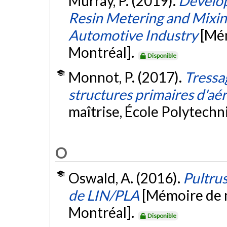
Murray, P. (2019).
Develop
Resin Metering and Mixin
Automotive Industry
[Mém
Montréal].
Disponible
Monnot, P. (2017).
Tressa
structures primaires d'aé
maîtrise, École Polytech
O
Oswald, A. (2016).
Pultrus
de LIN/PLA
[Mémoire de m
Montréal].
Disponible