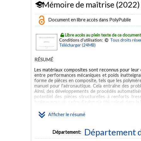
Mémoire de maîtrise (2022)
Document en libre accès dans PolyPublie
Libre accès au plein texte de ce documen
Conditions d'utilisation:
Tous droits rése
Télécharger (24MB)
RÉSUMÉ
Les matériaux composites sont reconnus pour leur c
entre performances mécaniques et poids inatteignab
forme de pièces en composite, tels que les polymèr
manuel pour l'aéronautique. Cela entraîne des prob
Ainsi, des développements de procédés automatisés
potentiel des pièces structurelles à renforts tr
typique pour un cadre d'avion n'a été relevé dans la l
modèles prédictifs des déformations induites durant 
lourds et demandent beaucoup de caractérisations
Afficher le résumé
compensées en général par une approche essai-erreur
pas de méthode systématique pour compenser les 
répondre à ces problématiques, une réponse est pr
Département d
Département:
recherche. Le premier objectif consiste à conce
préimprégnés d'un cadre en service a servi de référe