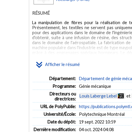
RÉSUMÉ
La manipulation de fibres pour la réalisation de te
Présentement, les textiles ne servent pas uniqueme
pour des applications dans le domaine de l'ingénieri
d'obtenir, suite à une infusion de résine, des stru
dans le domaine de l'aérospatiale. La fabrication 
machine populaire dans l'industrie est de type mayp
grâce à des engrenages spéciaux horngears. Le dép
débobinent. Pour maintenir le fil sous tension lors
surfaces de frottement. Un mécanisme de relâcheme
Afficher le résumé
dans le fil. La force de tension dans le fil est un pa
au fil de se conformer à un mandrin (s'il y a lieu) et
par un opérateur en remplaçant un ressort dans le d
Département:
Département de génie méca
littérature a fait ressortir plusieurs enjeux liés a
Programme:
Génie mécanique
traditionnels. Parmi ces enjeux, une des causes pri
littérature démontre également que les propriétés 
Directeurs ou
Louis Laberge Lebel
et
dans le fil lors du débobinage. Les quatre aspects qu
directrices:
surfaces de contact, l'usure par le mécanisme de rel
URL de PolyPublie:
https://publications.polymtl
tension et la variation de la force de tension pe
caractériser deux débobineurs traditionnels pour dét
Université/École:
Polytechnique Montréal
filamentaires (fil de nylon et fibre de verre) et se
Date du dépôt:
19 sept. 2022 10:59
point pour tester et analyser les données. Le premie
forces de tension de 0.25 N à 1.5 N avec un écart-typ
Dernière modification:
04 oct. 2024 04:08