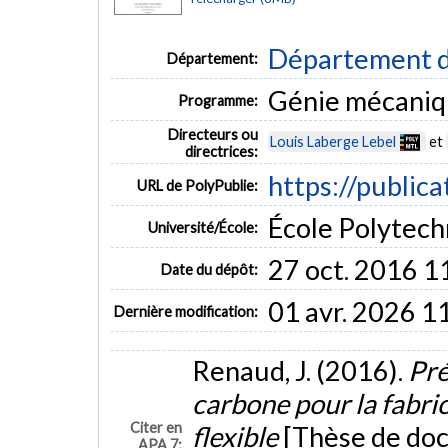
Département d
Département:
Génie mécani
Programme:
Directeurs ou
Louis Laberge Lebel
et
directrices:
https://public
URL de PolyPublie:
École Polytech
Université/École:
27 oct. 2016 1
Date du dépôt:
01 avr. 2026 1
Dernière modification:
Renaud, J. (2016).
Pré
carbone pour la fabri
Citer en
flexible
[Thèse de doc
APA 7: