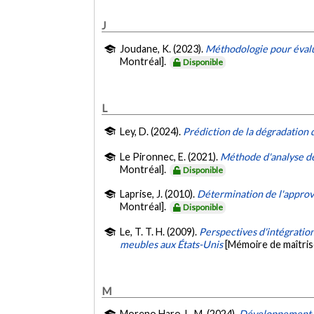
J
Joudane, K. (2023).
Méthodologie pour évalu
Montréal].
Disponible
L
Ley, D. (2024).
Prédiction de la dégradation d
Le Pironnec, E. (2021).
Méthode d'analyse de
Montréal].
Disponible
Laprise, J. (2010).
Détermination de l'approv
Montréal].
Disponible
Le, T. T. H. (2009).
Perspectives d'intégration
meubles aux États-Unis
[Mémoire de maîtris
M
Moreno Haro, L. M. (2024).
Développement d'