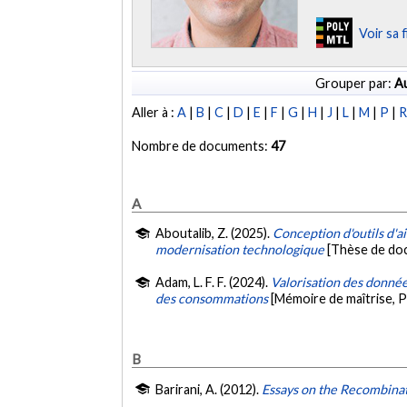
Voir sa 
Grouper par:
Au
Aller à :
A
|
B
|
C
|
D
|
E
|
F
|
G
|
H
|
J
|
L
|
M
|
P
|
Nombre de documents:
47
A
Aboutalib, Z. (2025).
Conception d'outils d'a
modernisation technologique
[Thèse de doc
Adam, L. F. F. (2024).
Valorisation des donnée
des consommations
[Mémoire de maîtrise, 
B
Barirani, A. (2012).
Essays on the Recombinat