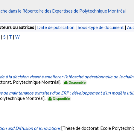
fiche dans le Répertoire des Expertises de Polytechnique Montréal
teurs ou autrices
|
Date de publication
|
Sous-type de document
|
Au
R
|
S
|
T
|
W
ide à la décision visant à améliorer l'efficacité opérationnelle de la ch
torat, Polytechnique Montréal].
Disponible
s de maintenance extraites d'un ERP : développement d'un modèle utilisan
Polytechnique Montréal].
Disponible
ion and Diffusion of Innovations
[Thèse de doctorat, École Polytechni