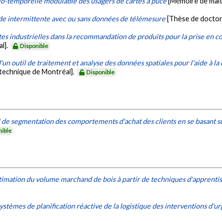
o-temporelle modulable des usagers de cartes à puce
[Mémoire de maît
de intermittente avec ou sans données de télémesure
[Thèse de doctor
tes industrielles dans la recommandation de produits pour la prise en 
l].
Disponible
'un outil de traitement et analyse des données spatiales pour l'aide à la 
ytechnique de Montréal].
Disponible
 de segmentation des comportements d'achat des clients en se basant 
nible
timation du volume marchand de bois à partir de techniques d'apprent
systèmes de planification réactive de la logistique des interventions d'u