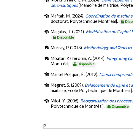
aéronautiques
[Mémoire de maîtrise, Polyt
Maftah, M. (2024).
Coordination de machines 
doctorat, Polytechnique Montréal].
Disp
Magalas, T. (2021).
Modélisation du Capital 
Disponible
Murray, P. (2018).
Methodology and Tools to
Moatari Kazerouni, A. (2014).
Integrating Oc
Montréal].
Disponible
Martel Poliquin, É. (2012).
Mieux comprendre
Megret, S. (2009).
Balancement de ligne et 
maîtrise, École Polytechnique de Montréal]
Milot, Y. (2006).
Réorganisation des processu
Polytechnique de Montréal].
Disponible
P