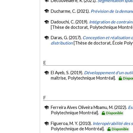
Decouvelaere, R. (2021).
Segmentation spati
Ducharme, C. (2021).
Prévision de la deman
Dadouchi, C. (2019).
Intégration de contrain
[Thèse de doctorat, Polytechnique Montréa
Daras, G. (2017).
Conception et réalisation d
distribution
[Thèse de doctorat, École Pol
E
El Ayeb, S. (2019).
Développement d'un outil
maîtrise, Polytechnique Montréal].
Dispo
F
Ferreira Alves Oliveira Mbamu, M. (2022).
Es
Polytechnique Montréal].
Disponible
Figueroa, M. Y. (2010).
Interopérabilité des 
Polytechnique de Montréal].
Disponible