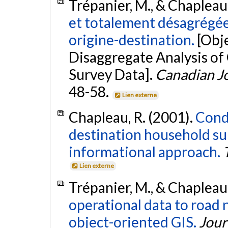
Trépanier, M., & Chapleau,
et totalement désagrégé
origine-destination.
[Obje
Disaggregate Analysis of
Survey Data].
Canadian Jo
48-58.
Lien externe
Chapleau, R. (2001).
Cond
destination household su
informational approach.
Lien externe
Trépanier, M., & Chapleau,
operational data to road 
object-oriented GIS.
Jour