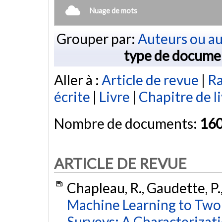
Nuage de mots
Grouper par:
Auteurs ou au
type de docume
Aller à :
Article de revue
|
Ra
écrite
|
Livre
|
Chapitre de l
Nombre de documents:
16
ARTICLE DE REVUE
Chapleau, R., Gaudette, P.,
Machine Learning to Two
Surveys: A Characterizati