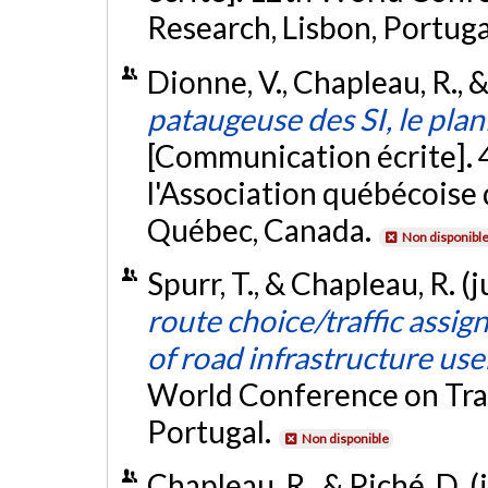
Research, Lisbon, Portuga
Dionne, V., Chapleau, R., &
pataugeuse des SI, le plan
[Communication écrite]. 
l'Association québécoise d
Québec, Canada.
Non disponibl
Spurr, T., & Chapleau, R. (j
route choice/traffic assig
of road infrastructure use
World Conference on Tran
Portugal.
Non disponible
Chapleau, R., & Piché, D. (