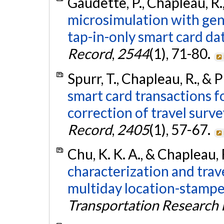
Gaudette, P., Chapleau, R.,
microsimulation with gene
tap-in-only smart card dat
Record
,
2544
(1), 71-80.
Spurr, T., Chapleau, R., & 
smart card transactions f
correction of travel surve
Record
,
2405
(1), 57-67.
Chu, K. K. A., & Chapleau, 
characterization and tra
multiday location-stampe
Transportation Research