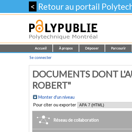
<
Retour au portail Polyte
Accueil
À propos
Déposer
Parcourir
Se connecter
DOCUMENTS DONT L'AU
ROBERT"
Monter d'un niveau
Pour citer ou exporter
Réseau de collaboration