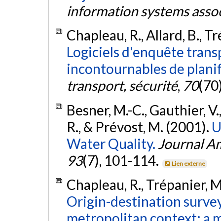
information systems asso
Chapleau, R., Allard, B., T
Logiciels d'enquête tran
incontournables de planif
transport, sécurité
,
70
(70
Besner, M.-C., Gauthier, V.
R., & Prévost, M. (2001).
U
Water Quality.
Journal A
93
(7), 101-114.
Lien externe
Chapleau, R., Trépanier, M.
Origin-destination survey
metropolitan context: a 