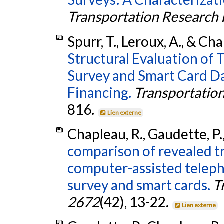
Transportation Research
Spurr, T., Leroux, A., & Ch
Structural Evaluation of 
Survey and Smart Card Da
Financing.
Transportatio
816.
Lien externe
Chapleau, R., Gaudette, P.,
comparison of revealed tr
computer-assisted teleph
survey and smart cards.
T
2672
(42), 13-22.
Lien externe