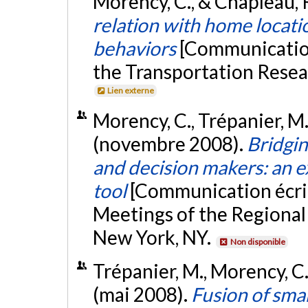
Morency, C., & Chapleau, R
relation with home locati
behaviors
[Communication
the Transportation Resea
Lien externe
Morency, C., Trépanier, M.
(novembre 2008).
Bridgi
and decision makers: an e
tool
[Communication écri
Meetings of the Regional 
New York, NY.
Non disponible
Trépanier, M., Morency, C.
(mai 2008).
Fusion of sma