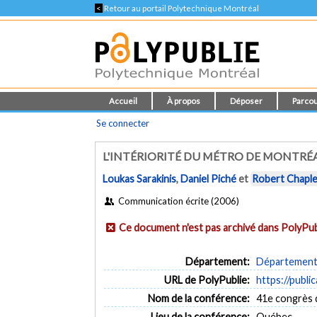
<
Retour au portail Polytechnique Montréal
Accueil
À propos
Déposer
Parcou
Se connecter
L'INTÉRIORITÉ DU MÉTRO DE MONTRÉ
Loukas Sarakinis
,
Daniel Piché
et
Robert Chapl
Communication écrite (2006)
Ce document n'est pas archivé dans PolyPub
Département:
Département d
URL de PolyPublie:
https://publi
Nom de la conférence:
41e congrès d
Lieu de la conférence:
Québec