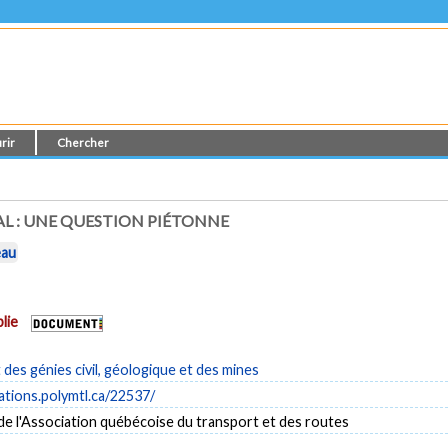
rir
Chercher
AL : UNE QUESTION PIÉTONNE
eau
lie
es génies civil, géologique et des mines
cations.polymtl.ca/22537/
e l'Association québécoise du transport et des routes