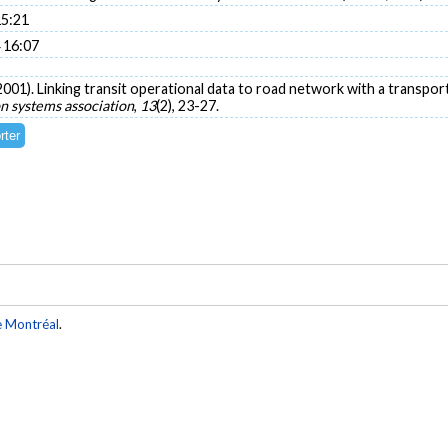
15:21
 16:07
(2001). Linking transit operational data to road network with a transpo
n systems association
,
13
(2), 23-27.
e Montréal
.