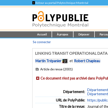
<
Retour au portail Polytechnique Montréal
Accueil
À propos
Déposer
Parcou
Se connecter
LINKING TRANSIT OPERATIONAL DAT
Martin Trépanier
et
Robert Chapleau
Article de revue (2001)
Ce document n'est pas archivé dans PolyPub
Département 
Département:
Département d
URL de PolyPublie:
https://publi
Titre de la revue:
Journal of th