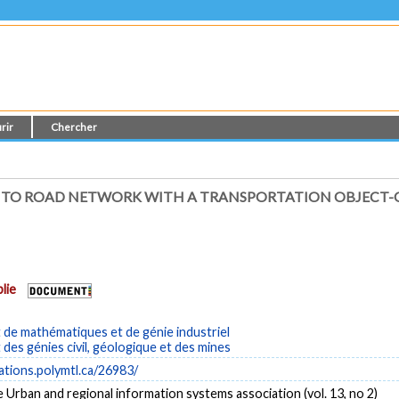
rir
Chercher
A TO ROAD NETWORK WITH A TRANSPORTATION OBJECT-O
lie
de mathématiques et de génie industriel
es génies civil, géologique et des mines
cations.polymtl.ca/26983/
e Urban and regional information systems association (vol. 13, no 2)