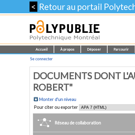
<
Retour au portail Polyte
Accueil
À propos
Déposer
Parcourir
Se connecter
DOCUMENTS DONT L'AU
ROBERT"
Monter d'un niveau
Pour citer ou exporter
Réseau de collaboration