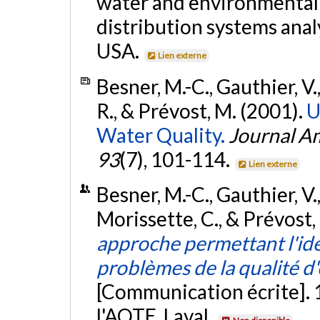
water and environmental
distribution systems anal
USA.
Lien externe
Besner, M.-C., Gauthier, V.
R., & Prévost, M. (2001).
U
Water Quality.
Journal A
93
(7), 101-114.
Lien externe
Besner, M.-C., Gauthier, V.
Morissette, C., & Prévost,
approche permettant l'ide
problèmes de la qualité d
[Communication écrite]. 1
l'AQTE, Laval.