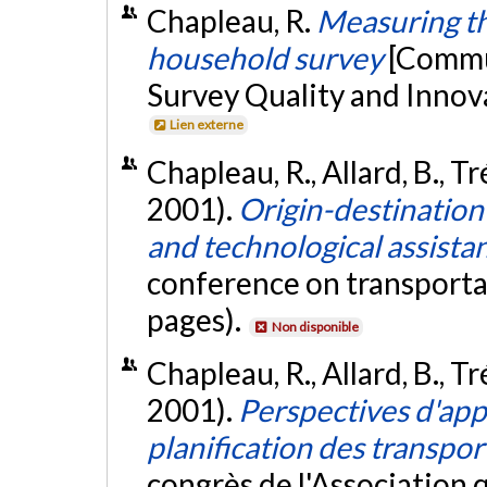
Chapleau, R.
Measuring the
household survey
[Commun
Survey Quality and Innova
Lien externe
Chapleau, R., Allard, B., T
2001).
Origin-destination 
and technological assista
conference on transportat
pages).
Non disponible
Chapleau, R., Allard, B., T
2001).
Perspectives d'app
planification des transpor
congrès de l'Association 