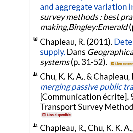
and aggregate variation i
survey methods : best prac
making,Bingley:Emerald
(
Chapleau, R. (2011).
Dete
supply.
Dans
Geographical
systems
(p. 31-52).
Lien exter
Chu, K. K. A., & Chapleau
merging passive public tr
[Communication écrite]. 
Transport Survey Method,
Non disponible
Chapleau, R., Chu, K. K. A.,