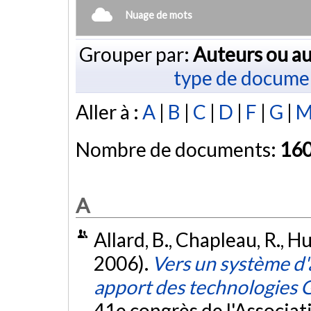
Nuage de mots
Grouper par:
Auteurs ou au
type de docume
Aller à :
A
|
B
|
C
|
D
|
F
|
G
|
Nombre de documents:
16
A
Allard, B., Chapleau, R., Hur
2006).
Vers un système d'a
apport des technologies 
41e congrès de l'Associat