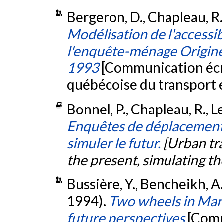
Bergeron, D., Chapleau, R.,
Modélisation de l'accessibi
l'enquête-ménage Origi
1993
[Communication écri
québécoise du transport 
Bonnel, P., Chapleau, R., L
Enquêtes de déplacements
simuler le futur.
[Urban tr
the present, simulating th
Bussière, Y., Bencheikh, A.
1994).
Two wheels in Marr
future perspectives
[Comm