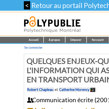
<
Retour au portail Polyte
Accueil
À propos
Déposer
Parcourir
Se connecter
QUELQUES ENJEUX-QU
L'INFORMATION QUI AS
EN TRANSPORT URBAI
Robert Chapleau
et
Catherine Morency
Communication écrite (200