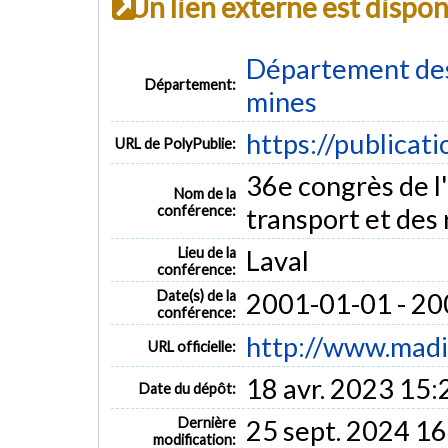
Un lien externe est dispo
Département des 
Département:
mines
https://publicat
URL de PolyPublie:
36e congrès de l
Nom de la
conférence:
transport et des
Lieu de la
Laval
conférence:
Date(s) de la
2001-01-01 - 2
conférence:
http://www.maditu
URL officielle:
18 avr. 2023 15:
Date du dépôt:
Dernière
25 sept. 2024 16
modification: