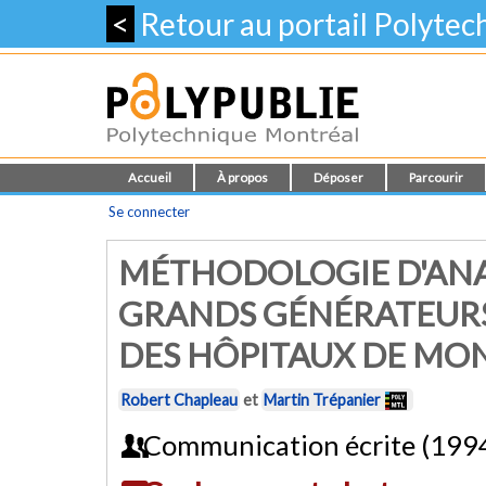
<
Retour au portail Polyte
Accueil
À propos
Déposer
Parcourir
Se connecter
MÉTHODOLOGIE D'ANA
GRANDS GÉNÉRATEURS
DES HÔPITAUX DE MO
Robert Chapleau
et
Martin Trépanier
Communication écrite (199