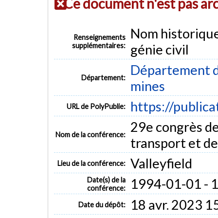
Ce document n'est pas ar
Nom historiqu
Renseignements
supplémentaires:
génie civil
Département de
Département:
mines
https://public
URL de PolyPublie:
29e congrès de
Nom de la conférence:
transport et d
Valleyfield
Lieu de la conférence:
Date(s) de la
1994-01-01 - 
conférence:
18 avr. 2023 1
Date du dépôt: