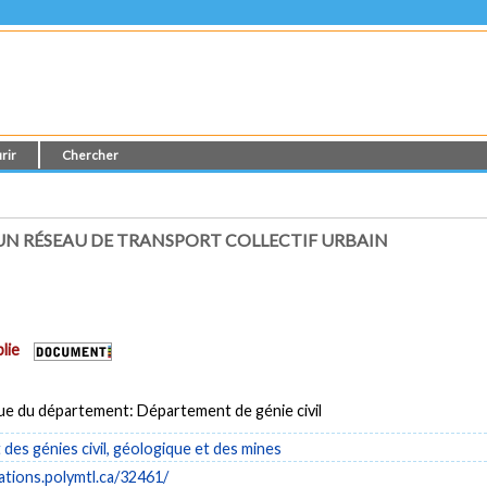
rir
Chercher
 UN RÉSEAU DE TRANSPORT COLLECTIF URBAIN
lie
ue du département: Département de génie civil
es génies civil, géologique et des mines
cations.polymtl.ca/32461/