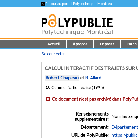
<
Retour au portail Polytechnique Montréal
Accueil
À propos
Déposer
Parcou
Se connecter
CALCUL INTERACTIF DES TRAJETS SUR
Robert Chapleau
et
B. Allard
Communication écrite (1995)
Ce document n'est pas archivé dans PolyPub
Renseignements
Nom historiq
supplémentaires:
Département:
Département d
URL de PolyPublie:
https://publi