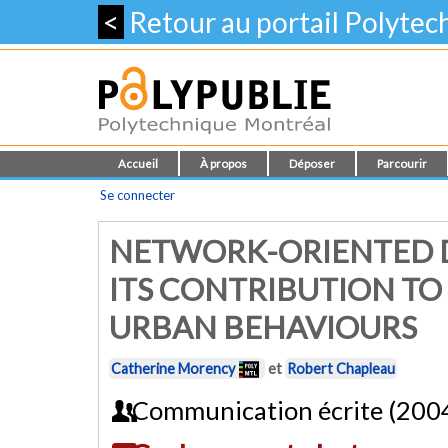
<
Retour au portail Polyte
Accueil
À propos
Déposer
Parcourir
Se connecter
NETWORK-ORIENTED D
ITS CONTRIBUTION T
URBAN BEHAVIOURS
Catherine Morency
et
Robert Chapleau
Communication écrite (200