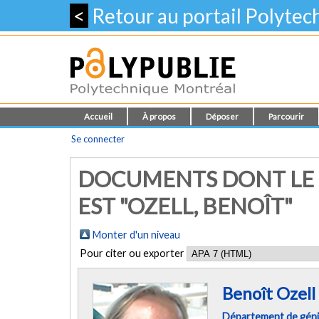
<
Retour au portail Polyte
Accueil
À propos
Déposer
Parcourir
Se connecter
DOCUMENTS DONT LE 
EST "
OZELL, BENOÎT
"
Monter d'un niveau
Pour citer ou exporter
Benoît Ozell
Département de génie