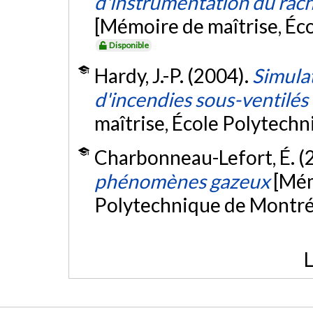
d'instrumentation du rachi
[Mémoire de maîtrise, Éc
Disponible
Hardy, J.-P. (2004).
Simulat
d'incendies sous-ventilé
maîtrise, École Polytech
Charbonneau-Lefort, É. (
phénomènes gazeux
[Mém
Polytechnique de Montré
L