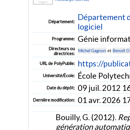
Département de
Département:
logiciel
Génie informa
Programme:
Directeurs ou
Michel Gagnon
et
Benoît Oz
directrices:
https://publica
URL de PolyPublie:
École Polytech
Université/École:
09 juil. 2012 1
Date du dépôt:
01 avr. 2026 1
Dernière modification:
Bouilly, G. (2012).
Rep
génération automatiqu