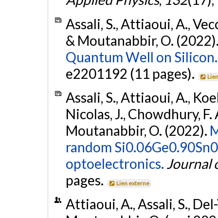
Assali, S., Attiaoui, A., Vec
& Moutanabbir, O. (2022)
Quantum Well on Silicon.
e2201192 (11 pages).
Lie
Assali, S., Attiaoui, A., Koe
Nicolas, J., Chowdhury, F. 
Moutanabbir, O. (2022).
M
random Si0.06Ge0.90Sn0.0
optoelectronics.
Journal 
pages.
Lien externe
Attiaoui, A., Assali, S., Del