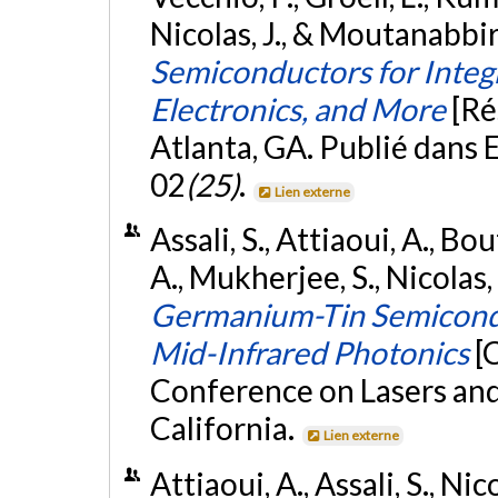
Nicolas, J., & Moutanabbir
Semiconductors for Inte
Electronics, and More
[Ré
Atlanta, GA. Publié dans
02
(25)
.
Lien externe
Assali, S., Attiaoui, A., Bou
A., Mukherjee, S., Nicolas,
Germanium-Tin Semicondu
Mid-Infrared Photonics
[
Conference on Lasers and 
California.
Lien externe
Attiaoui, A., Assali, S., Ni