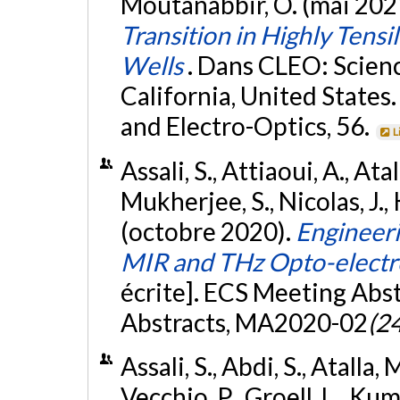
Moutanabbir, O. (mai 202
Transition in Highly Ten
Wells
. Dans CLEO: Scienc
California, United States
and Electro-Optics, 56.
L
Assali, S., Attiaoui, A., Atal
Mukherjee, S., Nicolas, J.,
(octobre 2020).
Engineer
MIR and THz Opto-electr
écrite]. ECS Meeting Abs
Abstracts, MA2020-02
(24
Assali, S., Abdi, S., Atalla, 
Vecchio, P., Groell, L., Kum