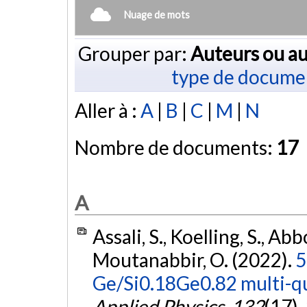
Nuage de mots
Grouper par:
Auteurs ou au
type de docume
Aller à :
A
|
B
|
C
|
M
|
N
Nombre de documents:
17
A
Assali, S., Koelling, S., Abb
Moutanabbir, O. (2022).
5
Ge/Si0.18Ge0.82 multi-qu
Applied Physics
,
132
(17),