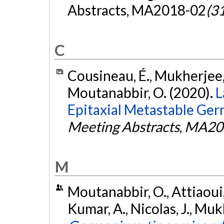
Abstracts, MA2018-02
(31
C
Cousineau, É., Mukherjee, S
Moutanabbir, O. (2020).
L
Epitaxial Metastable Ge
Meeting Abstracts
,
MA20
M
Moutanabbir, O., Attiaoui, A
Kumar, A., Nicolas, J., Mukh