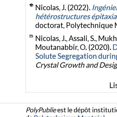
Nicolas, J. (2022).
Ingénier
hétérostructures épitaxi
doctorat, Polytechnique 
Nicolas, J., Assali, S., Mukh
Moutanabbir, O. (2020).
D
Solute Segregation durin
Crystal Growth and Desi
Li
PolyPublie
est le dépôt institut