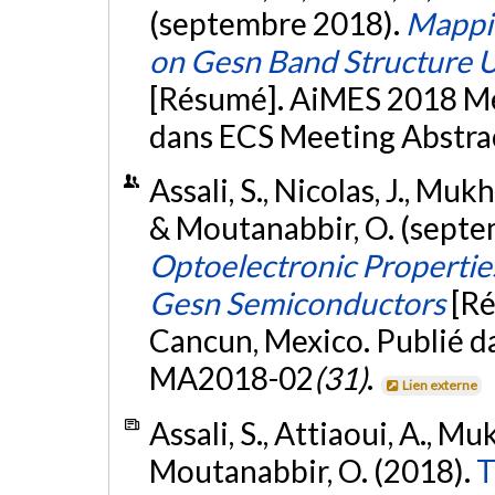
(septembre 2018).
Mappin
on Gesn Band Structure U
[Résumé]. AiMES 2018 Me
dans ECS Meeting Abstr
Assali, S., Nicolas, J., Mukh
& Moutanabbir, O. (sept
Optoelectronic Propertie
Gesn Semiconductors
[R
Cancun, Mexico. Publié d
MA2018-02
(31)
.
Lien externe
Assali, S., Attiaoui, A., Muk
Moutanabbir, O. (2018).
T