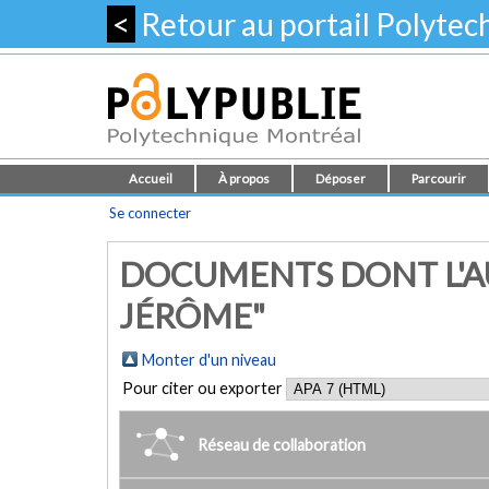
<
Retour au portail Polyte
Accueil
À propos
Déposer
Parcourir
Se connecter
DOCUMENTS DONT L'AU
JÉRÔME"
Monter d'un niveau
Pour citer ou exporter
Réseau de collaboration