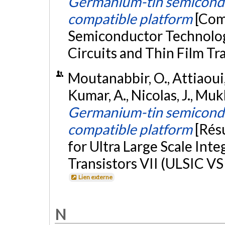
Germanium-tin semiconduct
compatible platform
[Com
Semiconductor Technology
Circuits and Thin Film Tr
Moutanabbir, O., Attiaoui, A
Kumar, A., Nicolas, J., Mukh
Germanium-tin semiconduct
compatible platform
[Rés
for Ultra Large Scale Inte
Transistors VII (ULSIC VS 
Lien externe
N