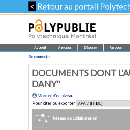
<
Retour au portail Polyte
Accueil
À propos
Déposer
Parcourir
Se connecter
DOCUMENTS DONT L'A
DANY"
Monter d'un niveau
Pour citer ou exporter
Réseau de collaboration