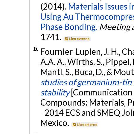
(2014).
Materials Issues 
Using Au Thermocompress
Phase Bonding.
Meeting a
1741.
Lien externe
Fournier-Lupien, J.-H., Ch
A.A. A., Wirths, S., Pippel,
Mantl, S., Buca, D., & Mou
studies of germanium-tin
stability
[Communication é
Compounds: Materials, P
- 2014 ECS and SMEQ Join
Mexico.
Lien externe