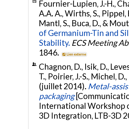
Fournier-Lupien, J.-H., Ch
A.A. A., Wirths, S., Pippel,
Mantl, S., Buca, D., & Mou
of Germanium-Tin and Si
Stability.
ECS Meeting Abs
1846.
Lien externe
Chagnon, D., Isik, D., Levesq
T., Poirier, J.-S., Michel, D
(juillet 2014).
Metal-assis
packaging
[Communication
International Workshop 
3D Integration, LTB-3D 2