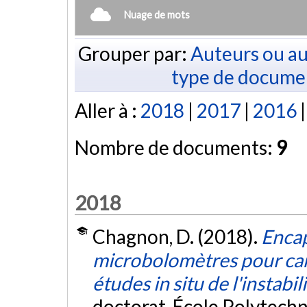
Nuage de mots
Grouper par:
Auteurs ou au
type de docume
Aller à :
2018
|
2017
|
2016
Nombre de documents:
9
2018
Chagnon, D. (2018).
Encap
microbolomètres pour cam
études in situ de l'instabil
doctorat, École Polytech