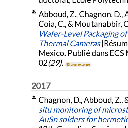
Abboud, Z., Chagnon, D., A
Coia, C., & Moutanabbir, 
Wafer-Level Packaging o
Thermal Cameras
[Résum
Mexico. Publié dans ECS
02
(29)
.
Lien externe
2017
Chagnon, D., Abboud, Z., 
situ monitoring of micros
AuSn solders for hermetic