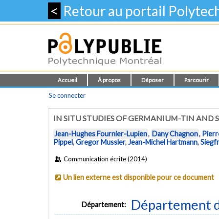
<
Retour au portail Polyte
Accueil
À propos
Déposer
Parcourir
Se connecter
IN SITU STUDIES OF GERMANIUM-TIN AND
Jean-Hughes Fournier-Lupien
,
Dany Chagnon
,
Pierr
Pippel
,
Gregor Mussler
,
Jean-Michel Hartmann
,
Siegf
Communication écrite (2014)
Un lien externe est disponible pour ce document
Département d
Département: