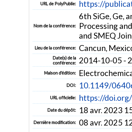
https://public
URL de PolyPublie:
6th SiGe, Ge, 
Processing an
Nom de la conférence:
and SMEQ Joint
Cancun, Mexic
Lieu de la conférence:
Date(s) de la
2014-10-05 - 
conférence:
Electrochemica
Maison d'édition:
10.1149/0640
DOI:
https://doi.o
URL officielle:
18 avr. 2023 1
Date du dépôt:
08 avr. 2025 1
Dernière modification: