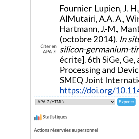
Fournier-Lupien, J.-H.
AlMutairi, A.A. A., Wirt
Hartmann, J.-M., Mantl
(octobre 2014).
In si
Citer en
silicon-germanium-tin
APA 7:
écrite]. 6th SiGe, Ge
Processing and Devi
SMEQ Joint Internati
https://doi.org/10.
Statistiques
Actions réservées au personnel