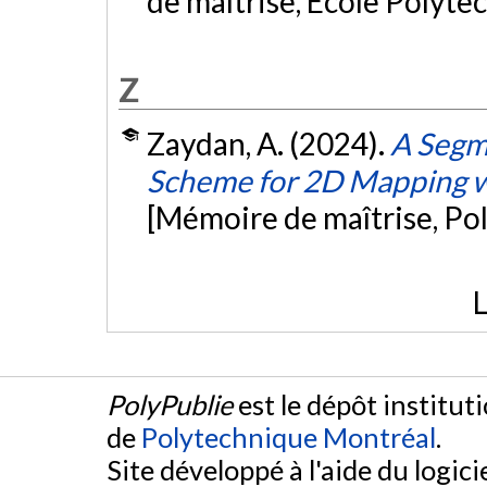
de maîtrise, École Polyte
Z
Zaydan, A. (2024).
A Segm
Scheme for 2D Mapping w
[Mémoire de maîtrise, Po
L
PolyPublie
est le dépôt institut
de
Polytechnique Montréal
.
Site développé à l'aide du logicie