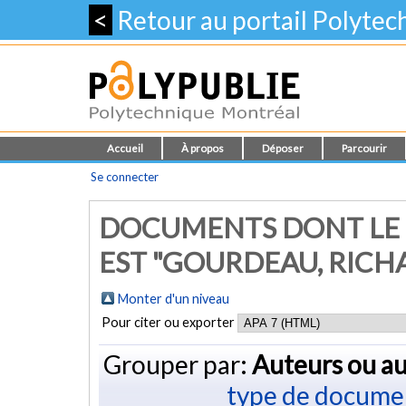
<
Retour au portail Polyte
Accueil
À propos
Déposer
Parcourir
Se connecter
DOCUMENTS DONT LE 
EST "
GOURDEAU, RICH
Monter d'un niveau
Pour citer ou exporter
Grouper par:
Auteurs ou au
type de docume