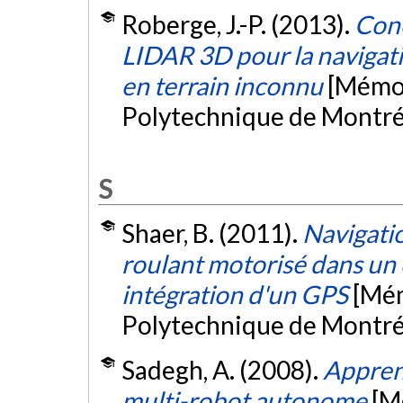
Roberge, J.-P. (2013).
Conc
LIDAR 3D pour la navigat
en terrain inconnu
[Mémoi
Polytechnique de Montré
S
Shaer, B. (2011).
Navigati
roulant motorisé dans un
intégration d'un GPS
[Mém
Polytechnique de Montré
Sadegh, A. (2008).
Appren
multi-robot autonome
[M