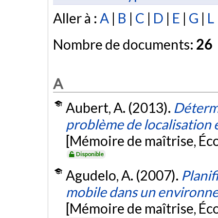
Aller à :
A
|
B
|
C
|
D
|
E
|
G
|
L
Nombre de documents:
26
A
Aubert, A. (2013).
Détermi
problème de localisation 
[Mémoire de maîtrise, Éc
Disponible
Agudelo, A. (2007).
Planif
mobile dans un environn
[Mémoire de maîtrise, Éc