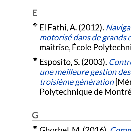
E
El Fathi, A. (2012).
Navigat
motorisé dans de grands e
maîtrise, École Polytech
Esposito, S. (2003).
Contr
une meilleure gestion des
troisième génération
[Mém
Polytechnique de Montré
G
Ghorbel, M. (2016).
Comma