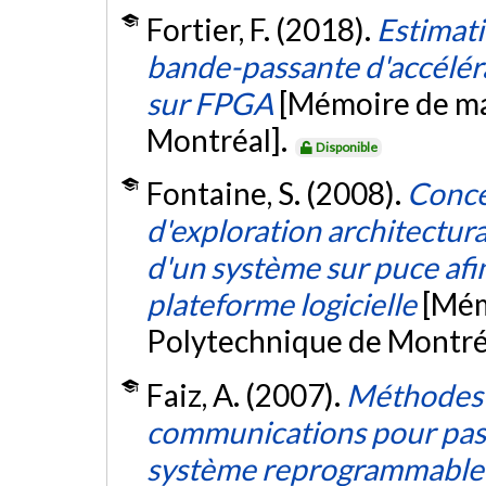
Fortier, F. (2018).
Estimati
bande-passante d'accélér
sur FPGA
[Mémoire de ma
Montréal].
Disponible
Fontaine, S. (2008).
Concep
d'exploration architectur
d'un système sur puce afi
plateforme logicielle
[Mém
Polytechnique de Montré
Faiz, A. (2007).
Méthodes 
communications pour pass
système reprogrammable