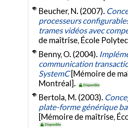
Beucher, N. (2007).
Conce
processeurs configurables
trames vidéos avec comp
de maîtrise, École Polyte
Benny, O. (2004).
Impléme
communication transactio
SystemC
[Mémoire de maî
Montréal].
Disponible
Bertola, M. (2003).
Concep
plate-forme générique b
[Mémoire de maîtrise, Éc
Disponible