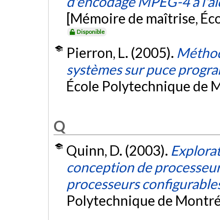
d'encodage MPEG-4 à l'ai
[Mémoire de maîtrise, Éc
Disponible
Pierron, L. (2005).
Méthod
systèmes sur puce progr
École Polytechnique de M
Q
Quinn, D. (2003).
Explorat
conception de processeurs
processeurs configurable
Polytechnique de Montré