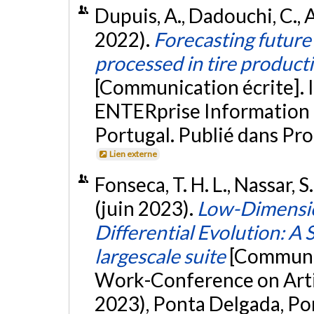
Dupuis, A., Dadouchi, C., 
2022).
Forecasting future
processed in tire product
[Communication écrite]. 
ENTERprise Information 
Portugal. Publié dans Pr
Lien externe
Fonseca, T. H. L., Nassar, S
(juin 2023).
Low-Dimensio
Differential Evolution: A 
largescale suite
[Communic
Work-Conference on Arti
2023), Ponta Delgada, Po