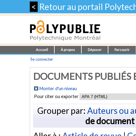
<
Retour au portail Polyte
Accueil
À propos
Déposer
Parcourir
Se connecter
DOCUMENTS PUBLIÉS E
Monter d'un niveau
Pour citer ou exporter
Grouper par:
Auteurs ou a
de document
Aller à :
Article de revue
|
Co