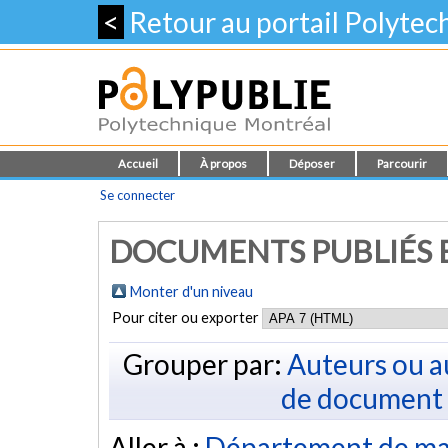
<
Retour au portail Polyte
Accueil
À propos
Déposer
Parcourir
Se connecter
DOCUMENTS PUBLIÉS E
Monter d'un niveau
Pour citer ou exporter
Grouper par:
Auteurs ou a
de document
Aller à :
Département de ma