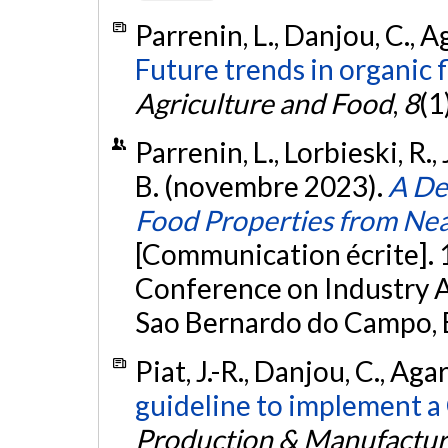
Parrenin, L., Danjou, C., 
Future trends in organic fl
Agriculture and Food
,
8
(1
Parrenin, L., Lorbieski, R.,
B. (novembre 2023).
A De
Food Properties from Nea
[Communication écrite]. 
Conference on Industry 
Sao Bernardo do Campo, B
Piat, J.-R., Danjou, C., Ag
guideline to implement a
Production & Manufactur