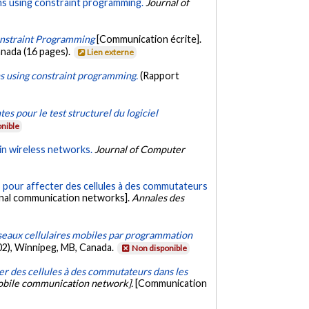
ns using constraint programming.
Journal of
onstraint Programming
[Communication écrite].
nada (16 pages).
Lien externe
ns using constraint programming.
(Rapport
s pour le test structurel du logiciel
nible
 in wireless networks.
Journal of Computer
 pour affecter des cellules à des commutateurs
onal communication networks].
Annales des
éseaux cellulaires mobiles par programmation
02), Winnipeg, MB, Canada.
Non disponible
r des cellules à des commutateurs dans les
 mobile communication network].
[Communication