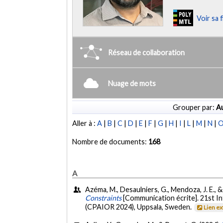
Voir sa 
Réseau de collaboration
Nuage de mots
Grouper par:
Au
Aller à :
A
|
B
|
C
|
D
|
E
|
F
|
G
|
H
|
I
|
L
|
M
|
N
|
Nombre de documents:
168
A
Azéma, M., Desaulniers, G., Mendoza, J. E., &
Constraints
[Communication écrite]. 21st I
(CPAIOR 2024), Uppsala, Sweden.
Lien e