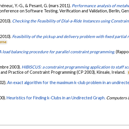
éhéneuc, Y.-G., & Pesant, G. (mars 2011).
Performance analysis of metah
onference on Software Testing, Verification and Validation, Berlin, Ge
(2010).
Checking the Feasibility of Dial-a-Ride Instances using Constra
(2010).
Feasibility of the pickup and delivery problem with fixed partial
erne
A load balancing procedure for parallel constraint programming.
(Rappo
tembre 2003).
HIBISCUS: a constraint programming application to staff sc
 and Practice of Constraint Programming (CP 2003), Kinsale, Ireland.
002).
An exact algorithm for the maximum k-club problem in an undirect
00).
Heuristics for Finding k-Clubs in an Undirected Graph.
Computers &