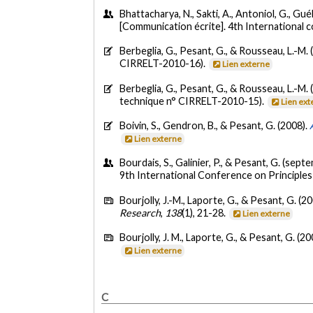
Bhattacharya, N., Sakti, A., Antoniol, G., Gu
[Communication écrite]. 4th International c
Berbeglia, G., Pesant, G., & Rousseau, L.-M. 
CIRRELT-2010-16).
Lien externe
Berbeglia, G., Pesant, G., & Rousseau, L.-M. 
technique n° CIRRELT-2010-15).
Lien ext
Boivin, S., Gendron, B., & Pesant, G. (2008).
Lien externe
Bourdais, S., Galinier, P., & Pesant, G. (sep
9th International Conference on Principles
Bourjolly, J.-M., Laporte, G., & Pesant, G. (2
Research
,
138
(1), 21-28.
Lien externe
Bourjolly, J. M., Laporte, G., & Pesant, G. (20
Lien externe
C