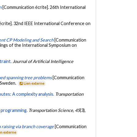
n
[Communication écrite]. 26th International
crite]. 32nd IEEE International Conference on
dent CP Modeling and Search
[Communication
dings of the International Symposium on
traint.
Journal of Artificial Intelligence
ined spanning tree problems
[Communication
, Sweden.
Lien externe
routes: A complexity analysis.
Transportation
nt programming.
Transportation Science
,
45
(3),
 raising via branch coverage
[Communication
en externe