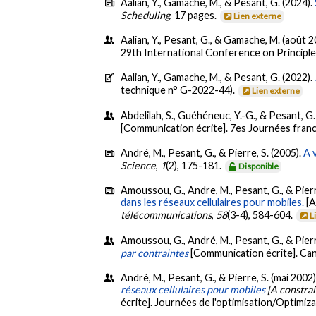
Aalian, Y., Gamache, M., & Pesant, G. (2024).
Scheduling
, 17 pages.
Lien externe
Aalian, Y., Pesant, G., & Gamache, M. (août 
29th International Conference on Principl
Aalian, Y., Gamache, M., & Pesant, G. (2022).
technique n° G-2022-44).
Lien externe
Abdelilah, S., Guéhéneuc, Y.-G., & Pesant, G.
[Communication écrite]. 7es Journées fran
André, M., Pesant, G., & Pierre, S. (2005).
A 
Science
,
1
(2), 175-181.
Disponible
Amoussou, G., Andre, M., Pesant, G., & Pierr
dans les réseaux cellulaires pour mobiles.
[A
télécommunications
,
58
(3-4), 584-604.
L
Amoussou, G., André, M., Pesant, G., & Pierr
par contraintes
[Communication écrite]. Ca
André, M., Pesant, G., & Pierre, S. (mai 2002
réseaux cellulaires pour mobiles
[A constrai
écrite]. Journées de l'optimisation/Optimi