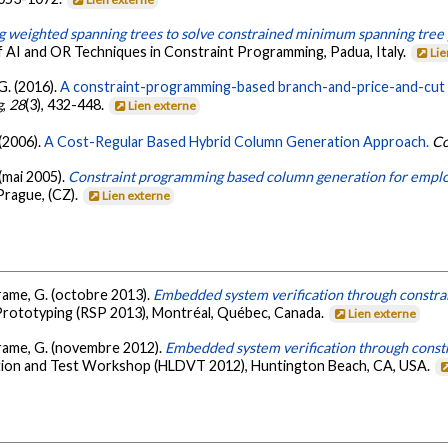
g weighted spanning trees to solve constrained minimum spanning tree
f AI and OR Techniques in Constraint Programming, Padua, Italy.
Lie
 G. (2016).
A constraint-programming-based branch-and-price-and-cut 
g
,
28
(3), 432-448.
Lien externe
 (2006).
A Cost-Regular Based Hybrid Column Generation Approach.
Co
(mai 2005).
Constraint programming based column generation for emplo
Prague, (CZ).
Lien externe
trame, G. (octobre 2013).
Embedded system verification through constra
Prototyping (RSP 2013), Montréal, Québec, Canada.
Lien externe
ltrame, G. (novembre 2012).
Embedded system verification through const
dation and Test Workshop (HLDVT 2012), Huntington Beach, CA, USA.