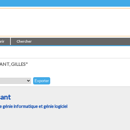
rir
Chercher
NT, GILLES"
sant
génie informatique et génie logiciel