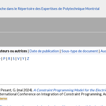
fiche dans le Répertoire des Expertises de Polytechnique Montréal
teurs ou autrices
|
Date de publication
|
Sous-type de document
|
Au
O
|
P
|
R
|
S
|
V
|
Y
|
Z
 Pesant, G. (mai 2024).
A Constraint Programming Model for the Electr
nternational Conference on Integration of Constraint Programming, Art
xterne