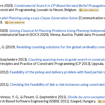
bre 2020).
Combinatorial Search in CP-Based Iterated Belief Propagatio
Constraint Programming, Louvain-la-Neuve, Belgium.
Lien externe
rallel Planning using a Lazy Clause Generation Solver
[Communication é
0).
Lien externe
 2020).
Solving Classical AI Planning Problems Using Planning-Indepen
ombinatorial Search (SOCS 2020), Vienna, Austria. Publié dans Procee
, G. (2019).
Revisiting counting solutions for the global cardinality cons
. (septembre 2013).
Counting spanning trees to guide search in constra
Principles and Practice of Constraint Programming (CP 2013), Uppsala
(2012).
Feasibility of the pickup and delivery problem with fixed partial 
(2011).
Checking the feasibility of dial-a-ride instances using constrai
uéhéneuc, Y.-G., & Pesant, G. (septembre 2011).
Divide-by-zero exception
earch Based Software Engineering (SSBSE 2011), Szeged, Hungary.
Li