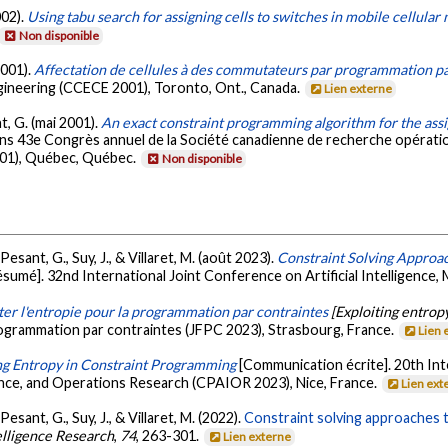
002).
Using tabu search for assigning cells to switches in mobile cellular
Non disponible
2001).
Affectation de cellules à des commutateurs par programmation pa
ineering (CCECE 2001), Toronto, Ont., Canada.
Lien externe
t, G. (mai 2001).
An exact constraint programming algorithm for the assi
ns 43e Congrès annuel de la Société canadienne de recherche opérati
001), Québec, Québec.
Non disponible
., Pesant, G., Suy, J., & Villaret, M. (août 2023).
Constraint Solving Approa
ésumé]. 32nd International Joint Conference on Artificial Intelligence,
ter l'entropie pour la programmation par contraintes
[Exploiting entrop
ogrammation par contraintes (JFPC 2023), Strasbourg, France.
Lien 
ng Entropy in Constraint Programming
[Communication écrite]. 20th In
gence, and Operations Research (CPAIOR 2023), Nice, France.
Lien ext
, Pesant, G., Suy, J., & Villaret, M. (2022).
Constraint solving approaches 
telligence Research
,
74
, 263-301.
Lien externe