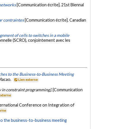
 networks
[Communication écrite]. 21st Biennal
r contraintes
[Communication écrite]. Canadian
gnment of cells to switches in a mobile
onnelle (SCRO), conjointement avec les
ches to the Business-to-Business Meeting
 Macao.
Lien externe
y in constraint programming].
[Communication
externe
ternational Conference on Integration of
erne
to the business-to-business meeting