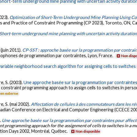
Short-term underground mine planning with uncertain activity duratio
2023).
Optimization of Short-Term Underground Mine Planning Using C
es and Practice of Constraint Programming (CP 2023), Toronto, ON, Ca
Short-term underground mine planning with uncertain activity duratio
 (juin 2011).
CP-SST : approche basée sur la programmation par contrainte
cophones de programmation par contraintes, Lyon, France.
Non dispo
variable neighborhood search algorithm for assigning cells to switches
e, S. (2003).
Une approche basée sur la programmation par contraintes
 constraint programming approach to assign cells to switches in pers
ien externe
e, S. (mai 2002).
Affectation de cellules à des commutateurs dans les r
nadian Conference on Electrical and Computer Engineering (CCECE 20
).
Une approche basée sur la programmation par contraintes pour affecte
nt programming approach for the assignment of cells to switches in a
zation Days 2002, Montréal, Québec.
Non disponible