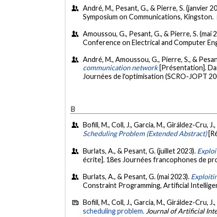
André, M., Pesant, G., & Pierre, S. (janvier 2
Symposium on Communications, Kingston.
Amoussou, G., Pesant, G., & Pierre, S. (mai 
Conference on Electrical and Computer Eng
André, M., Amoussou, G., Pierre, S., & Pesan
communication network
[Présentation]. Da
Journées de l'optimisation (SCRO-JOPT 2
B
Bofill, M., Coll, J., Garcia, M., Giráldez-Cru, J
Scheduling Problem (Extended Abstract)
[R
Burlats, A., & Pesant, G. (juillet 2023).
Exploi
écrite]. 18es Journées francophones de pr
Burlats, A., & Pesant, G. (mai 2023).
Exploiti
Constraint Programming, Artificial Intelli
Bofill, M., Coll, J., Garcia, M., Giráldez-Cru, J.
scheduling problem.
Journal of Artificial In