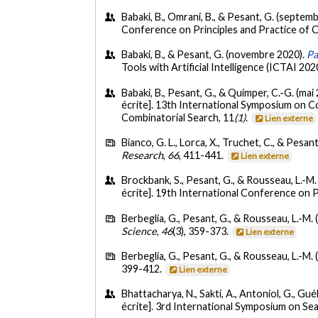
Babaki, B., Omrani, B., & Pesant, G. (septem
Conference on Principles and Practice of 
Babaki, B., & Pesant, G. (novembre 2020).
Pa
Tools with Artificial Intelligence (ICTAI 202
Babaki, B., Pesant, G., & Quimper, C.-G. (mai
écrite]. 13th International Symposium on C
Combinatorial Search, 11
(1)
.
Lien externe
Bianco, G. L., Lorca, X., Truchet, C., & Pesant
Research
,
66
, 411-441.
Lien externe
Brockbank, S., Pesant, G., & Rousseau, L.-M
écrite]. 19th International Conference on 
Berbeglia, G., Pesant, G., & Rousseau, L.-M. 
Science
,
46
(3), 359-373.
Lien externe
Berbeglia, G., Pesant, G., & Rousseau, L.-M. 
399-412.
Lien externe
Bhattacharya, N., Sakti, A., Antoniol, G., G
écrite]. 3rd International Symposium on S