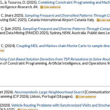
 G., & Tsouros, D. (2025).
Combining Constraint Programming and Machi
 Intelligence Research
,
84
.
Lien externe
, C. (mars 2025).
Sampling Frequent and Diversified Patterns Through 
g (SAC 2025), Catania International Airport Catania Italy.
Lien e
 C. (juin 2025).
Sampling Frequent and Diverse Patterns Through Comp
d Data Mining (PAKDD 2025), Sydney, NSW, Australia. Publié dans Le
, C. (2024).
Coupling MDL and Markov chain Monte Carlo to sample diver
rne
sing Cost-Based Solution Densities from TSP Relaxations to Solve Rou
n of Constraint Programming, Artificial Intelligence, and Operations 
let 2026).
Neurosymbolic Large Neighbourhood Search
[Communication 
ramming (CP 2026), Lisbon, Portugal (18 pages).
Lien externe
 (2020).
Vehicle Routing Problems with Synchronized Visits and Stochast
1053-1072.
Lien externe