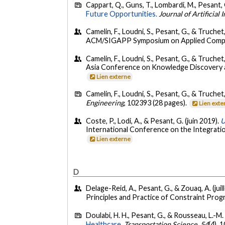
Cappart, Q., Guns, T., Lombardi, M., Pesant,
Future Opportunities.
Journal of Artificial
Camelin, F., Loudni, S., Pesant, G., & Truchet
ACM/SIGAPP Symposium on Applied Computin
Camelin, F., Loudni, S., Pesant, G., & Truchet,
Asia Conference on Knowledge Discovery an
Lien externe
Camelin, F., Loudni, S., Pesant, G., & Truchet
Engineering
, 102393 (28 pages).
Lien exte
Coste, P., Lodi, A., & Pesant, G. (juin 2019).
U
International Conference on the Integratio
Lien externe
D
Delage-Reid, A., Pesant, G., & Zouaq, A. (juil
Principles and Practice of Constraint Prog
Doulabi, H. H., Pesant, G., & Rousseau, L.-M.
Healthcare.
Transportation Science
,
54
(4), 