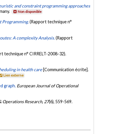
euristic and constraint programming approaches
rmany.
Non disponible
int Programming.
(Rapport technique n°
 routes: A complexity Analysis.
(Rapport
rt technique n° CIRRELT-2008-32).
heduling in health care
[Communication écrite].
Lien externe
ed graph.
European Journal of Operational
 Operations Research
,
27
(6), 559-569.