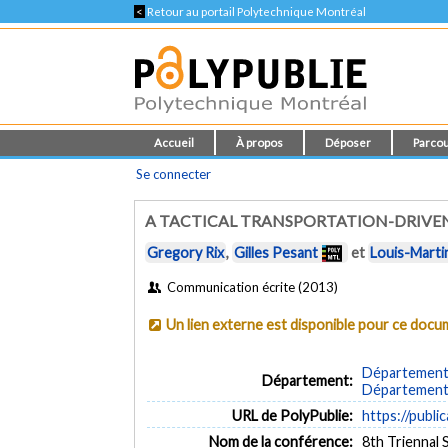
<
Retour au portail Polytechnique Montréal
Accueil
À propos
Déposer
Parcou
Se connecter
A TACTICAL TRANSPORTATION-DRIVE
Gregory Rix
,
Gilles Pesant
et
Louis-Marti
Communication écrite (2013)
Un lien externe est disponible pour ce doc
Département d
Département:
Département 
URL de PolyPublie:
https://publi
Nom de la conférence:
8th Triennal 