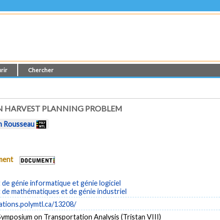
rir
Chercher
N HARVEST PLANNING PROBLEM
n Rousseau
ument
e génie informatique et génie logiciel
de mathématiques et de génie industriel
cations.polymtl.ca/13208/
Symposium on Transportation Analysis (Tristan VIII)