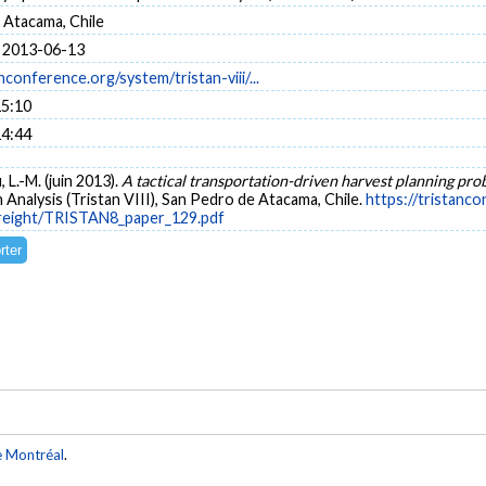
 Atacama, Chile
 2013-06-13
nconference.org/system/tristan-viii/...
15:10
14:44
 L.-M. (juin 2013).
A tactical transportation-driven harvest planning pr
nalysis (Tristan VIII), San Pedro de Atacama, Chile.
https://tristanc
/Freight/TRISTAN8_paper_129.pdf
e Montréal
.