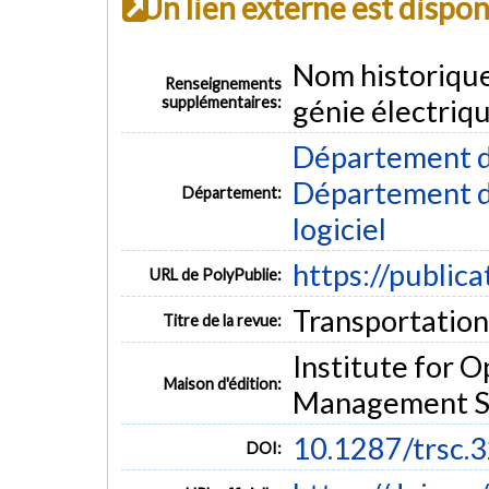
Un lien externe est dispo
Nom historiqu
Renseignements
supplémentaires:
génie électriq
Département d
Département de
Département:
logiciel
https://public
URL de PolyPublie:
Transportation 
Titre de la revue:
Institute for 
Maison d'édition:
Management S
10.1287/trsc.3
DOI: