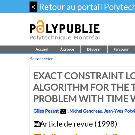
<
Retour au portail Polyte
Accueil
À propos
Déposer
Parcourir
Se connecter
EXACT CONSTRAINT 
ALGORITHM FOR THE 
PROBLEM WITH TIME
Gilles Pesant
,
Michel Gendreau
,
Jean-Yves Potv
Article de revue (1998)