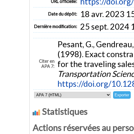
https://doi.org
URL officielle:
18 avr. 2023 1
Date du dépôt:
25 sept. 2024 
Dernière modification:
Pesant, G., Gendreau, M
(1998). Exact constr
Citer en
for the traveling sa
APA 7:
Transportation Scien
https://doi.org/10.12
Statistiques
Actions réservées au pers