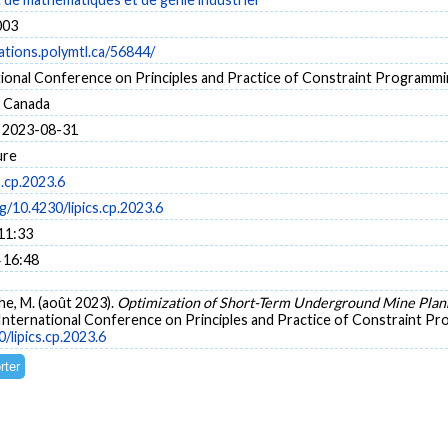
003
cations.polymtl.ca/56844/
tional Conference on Principles and Practice of Constraint Programmi
 Canada
 2023-08-31
ure
s.cp.2023.6
rg/10.4230/lipics.cp.2023.6
11:33
 16:48
he, M. (août 2023).
Optimization of Short-Term Underground Mine Plan
 International Conference on Principles and Practice of Constraint P
0/lipics.cp.2023.6