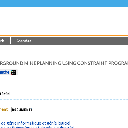
rir
Chercher
ERGROUND MINE PLANNING USING CONSTRAINT PROGR
mache
ficiel
ument
e génie informatique et génie logiciel
de mathématiques et de génie industriel