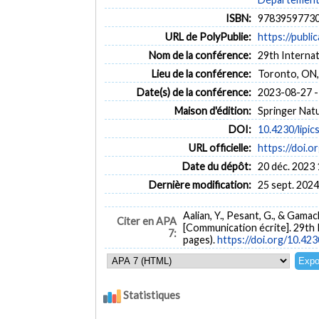
ISBN:
9783959773
URL de PolyPublie:
https://publi
Nom de la conférence:
29th Interna
Lieu de la conférence:
Toronto, ON,
Date(s) de la conférence:
2023-08-27 -
Maison d'édition:
Springer Nat
DOI:
10.4230/lipic
URL officielle:
https://doi.o
Date du dépôt:
20 déc. 2023 
Dernière modification:
25 sept. 2024
Aalian, Y., Pesant, G., & Gamac
Citer en APA
[Communication écrite]. 29th
7:
pages).
https://doi.org/10.423
Statistiques