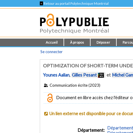
<
Retour au portail Polytechnique Montréal
Accueil
À propos
Déposer
Parcou
Se connecter
OPTIMIZATION OF SHORT-TERM UND
Younes Aalian
,
Gilles Pesant
et
Michel Ga
Communication écrite (2023)
Document en libre accès chez l'éditeur of
Un lien externe est disponible pour ce doc
Département d
Département:
Département 