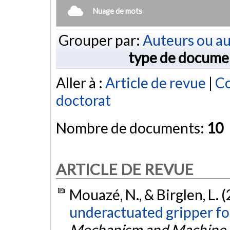
Nuage de mots
Grouper par:
Auteurs ou au
type de docume
Aller à :
Article de revue
|
Co
doctorat
Nombre de documents:
10
ARTICLE DE REVUE
Mouazé, N., & Birglen, L. 
underactuated gripper for
Mechanism and Machine