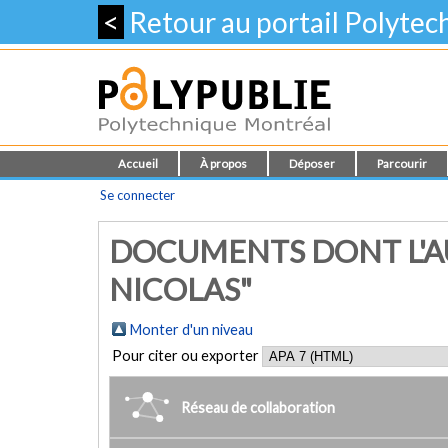
<
Retour au portail Polyte
Accueil
À propos
Déposer
Parcourir
Se connecter
DOCUMENTS DONT L'A
NICOLAS"
Monter d'un niveau
Pour citer ou exporter
Réseau de collaboration