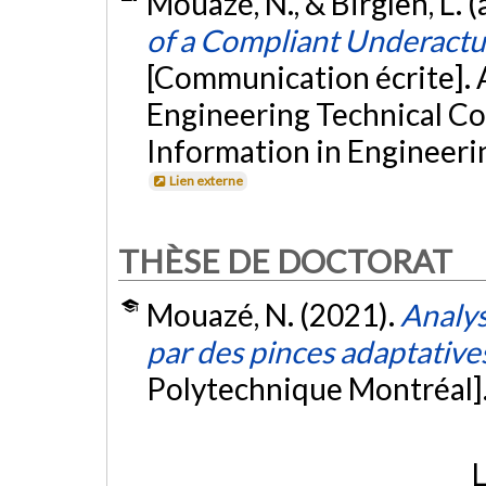
Mouazé, N., & Birglen, L. 
of a Compliant Underactu
[Communication écrite].
Engineering Technical C
Information in Engineer
Lien externe
THÈSE DE DOCTORAT
Mouazé, N. (2021).
Analys
par des pinces adaptative
Polytechnique Montréal]
L