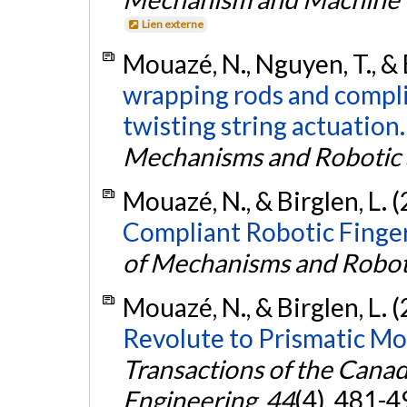
Lien externe
Mouazé, N., Nguyen, T., & 
wrapping rods and compli
twisting string actuation.
Mechanisms and Robotic
Mouazé, N., & Birglen, L. 
Compliant Robotic Finger
of Mechanisms and Robot
Mouazé, N., & Birglen, L. 
Revolute to Prismatic Mo
Transactions of the Canad
Engineering
,
44
(4), 481-4