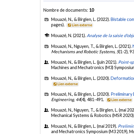
Nombre de documents:
10
Mouazé, N., & Birglen, L. (2022).
Bistable com
pages).
Lien externe
Mouazé, N. (2021).
Analyse de la saisie d'ob
Mouazé, N., Nguyen, T., & Birglen, L. (2021).
Mechanisms and Robotic Systems
,
5
(1-2), 9
Mouazé, N., & Birglen, L. (juin 2021).
Point-sp
Machines and Mechatronics (M3) Symposium
Mouazé, N., & Birglen, L. (2020).
Deformation
Lien externe
Mouazé, N., & Birglen, L. (2020).
Preliminary
Engineering
,
44
(4), 481-491.
Lien externe
Mouazé, N., Nguyen, T., & Birglen, L. (mai 20
Mechanical Systems & Robotics (MSR 2020),
Mouazé, N., & Birglen, L. (mai 2019).
Prelimin
and Mechatronics Symposium (M3 2019), Mon