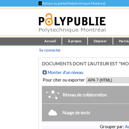
<
Retour au portail Polytechnique Montréal
Accueil
À propos
Déposer
Parcou
Se connecter
DOCUMENTS DONT L'AUTEUR EST "MO
Monter d'un niveau
Pour citer ou exporter
Réseau de collaboration
Nuage de mots
Grouper par:
Au