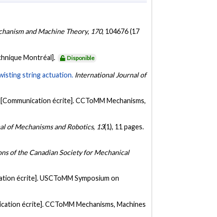
hanism and Machine Theory
,
170
, 104676 (17
chnique Montréal].
Disponible
isting string actuation.
International Journal of
[Communication écrite]. CCToMM Mechanisms,
al of Mechanisms and Robotics
,
13
(1), 11 pages.
ons of the Canadian Society for Mechanical
tion écrite]. USCToMM Symposium on
cation écrite]. CCToMM Mechanisms, Machines