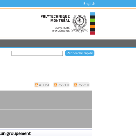
English
ATOM
RSS 1.0
RSS 2.0
cun groupement