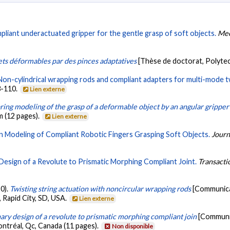
pliant underactuated gripper for the gentle grasp of soft objects.
Mec
jets déformables par des pinces adaptatives
[Thèse de doctorat, Polyte
Non-cylindrical wrapping rods and compliant adapters for multi-mode tw
3-110.
Lien externe
ring modeling of the grasp of a deformable object by an angular gripper
 (12 pages).
Lien externe
 Modeling of Compliant Robotic Fingers Grasping Soft Objects.
Journ
 Design of a Revolute to Prismatic Morphing Compliant Joint.
Transacti
20).
Twisting string actuation with noncircular wrapping rods
[Communica
 Rapid City, SD, USA.
Lien externe
ary design of a revolute to prismatic morphing compliant join
[Communi
tréal, Qc, Canada (11 pages).
Non disponible