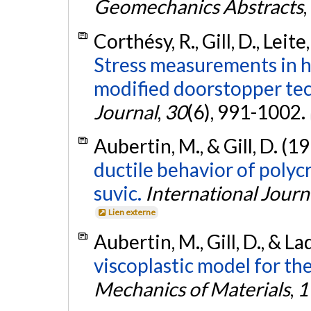
Geomechanics Abstracts
,
Corthésy, R., Gill, D., Lei
Stress measurements in h
modified doorstopper te
Journal
,
30
(6), 991-1002.
Aubertin, M., & Gill, D. (1
ductile behavior of polyc
suvic.
International Journa
Lien externe
Aubertin, M., Gill, D., & La
viscoplastic model for the 
Mechanics of Materials
,
1