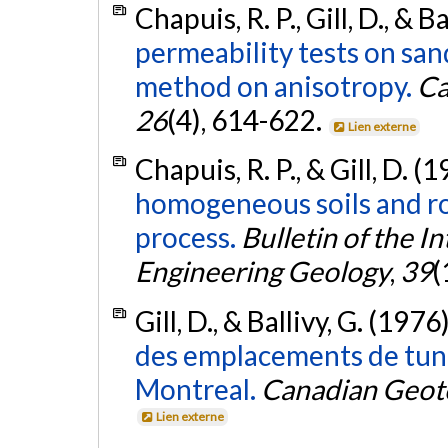
Chapuis, R. P., Gill, D., & 
permeability tests on san
method on anisotropy.
Ca
26
(4), 614-622.
Lien externe
Chapuis, R. P., & Gill, D. (
homogeneous soils and roc
process.
Bulletin of the I
Engineering Geology
,
39
(
Gill, D., & Ballivy, G. (1976
des emplacements de tunne
Montreal.
Canadian Geote
Lien externe