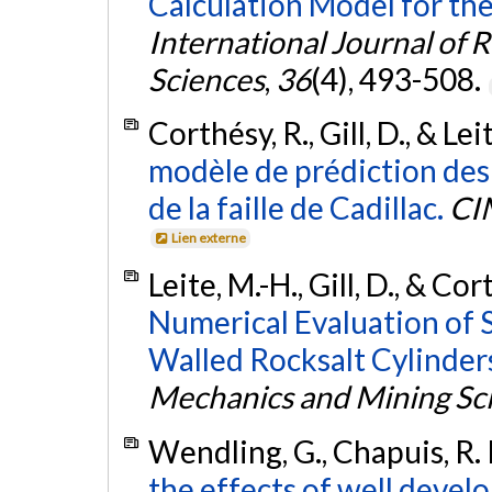
Calculation Model for the
International Journal of
Sciences
,
36
(4), 493-508.
Corthésy, R., Gill, D., & Le
modèle de prédiction des 
de la faille de Cadillac.
CIM
Lien externe
Leite, M.-H., Gill, D., & Co
Numerical Evaluation of S
Walled Rocksalt Cylinder
Mechanics and Mining Sc
Wendling, G., Chapuis, R. P
the effects of well devel