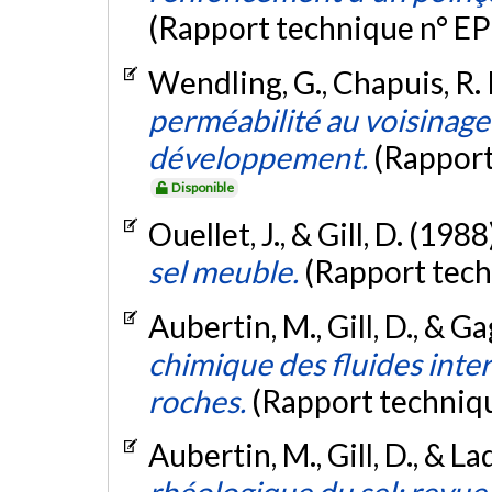
(Rapport technique n° E
Wendling, G., Chapuis, R. P
perméabilité au voisinage
développement.
(Rapport
Disponible
Ouellet, J., & Gill, D. (1988
sel meuble.
(Rapport tec
Aubertin, M., Gill, D., & G
chimique des fluides inte
roches.
(Rapport techniq
Aubertin, M., Gill, D., & La
rhéologique du sel: revue