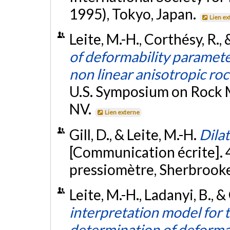
1995), Tokyo, Japan.
Lien ex
Leite, M.-H., Corthésy, R., 
of deformability paramet
non linear anisotropic ro
U.S. Symposium on Rock 
NV.
Lien externe
Gill, D., & Leite, M.-H.
Dila
[Communication écrite]. 
pressiomètre, Sherbrook
Leite, M.-H., Ladanyi, B., & 
interpretation model for t
determination of deformab