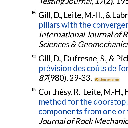
Testing Journal
,
17
(2), 1
Gill, D., Leite, M.-H., & Lab
pillars with the converg
International Journal of
Sciences & Geomechanics
Gill, D., Dufresne, S., & Pi
prévision des coûts de for
87
(980), 29-33.
Lien externe
Corthésy, R., Leite, M.-H., H
method for the doorstoppe
components from one or 
Journal of Rock Mechanic