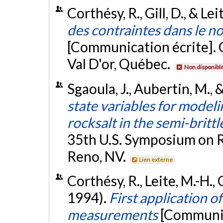
Corthésy, R., Gill, D., & Lei
des contraintes dans le n
[Communication écrite]. 
Val D'or, Québec.
Non disponibl
Sgaoula, J., Aubertin, M., &
state variables for modeli
rocksalt in the semi-britt
35th U.S. Symposium on 
Reno, NV.
Lien externe
Corthésy, R., Leite, M.-H., G
1994).
First application o
measurements
[Communic