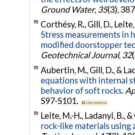
Ground Water
,
35
(3), 38
Corthésy, R., Gill, D., Lei
Stress measurements in h
modified doorstopper tech
Geotechnical Journal
,
32
Aubertin, M., Gill, D., & La
equations with internal st
behavior of soft rocks.
Ap
S97-S101.
Lien externe
Leite, M.-H., Ladanyi, B., &
rock-like materials using 