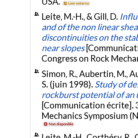
USA.
Lien externe
Leite, M.-H., & Gill, D.
Infl
and of the non linear shea
discontinuities on the stab
near slopes
[Communicati
Congress on Rock Mechan
Simon, R., Aubertin, M., Auer
S. (juin 1998).
Study of des
rockburst potential of an
[Communication écrite].
Mechanics Symposium (N
Non disponible
Leite, M.-H., Corthésy, R., 