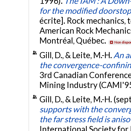
1996).
The IAM : A Down-
for the modified doorsto
écrite]. Rock mechanics, 
American Rock Mechanic
Montréal, Québec.
Non dispon
Gill, D., & Leite, M.-H.
An al
the convergence-confini
3rd Canadian Conference
Mining Industry (CAMI'9
Gill, D., & Leite, M.-H. (s
supports with the conve
the far stress field is anis
International Society fo