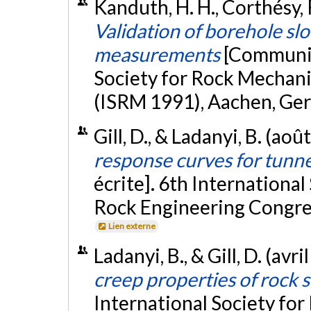
Kanduth, H. H., Corthésy, 
Validation of borehole slot
measurements
[Communica
Society for Rock Mechan
(ISRM 1991), Aachen, Ge
Gill, D., & Ladanyi, B. (aoû
response curves for tunne
écrite]. 6th Internationa
Rock Engineering Congre
Lien externe
Ladanyi, B., & Gill, D. (avri
creep properties of rock s
International Society fo