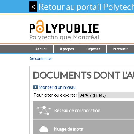
<
Retour au portail Polyte
Accueil
À propos
Déposer
Parcourir
Se connecter
DOCUMENTS DONT L'AUT
Monter d'un niveau
Pour citer ou exporter
Réseau de collaboration
Nuage de mots