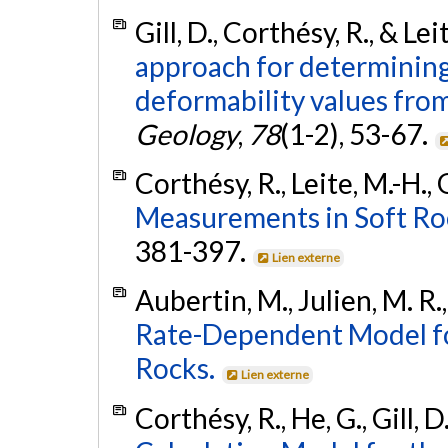
Gill, D., Corthésy, R., & Le
approach for determining
deformability values from
Geology
,
78
(1-2), 53-67.
Corthésy, R., Leite, M.-H., 
Measurements in Soft Ro
381-397.
Lien externe
Aubertin, M., Julien, M. R.,
Rate-Dependent Model for
Rocks.
Lien externe
Corthésy, R., He, G., Gill, D