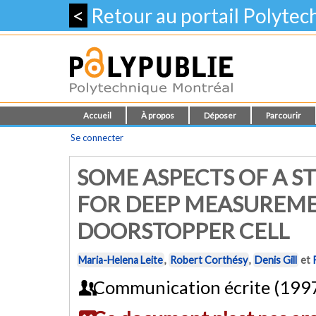
<
Retour au portail Polyte
Accueil
À propos
Déposer
Parcourir
Se connecter
SOME ASPECTS OF A S
FOR DEEP MEASUREME
DOORSTOPPER CELL
Maria-Helena Leite
,
Robert Corthésy
,
Denis Gill
et
Communication écrite (199