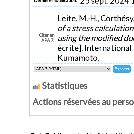
25 sept. 2024 
Dernière modification:
Leite, M.-H., Corthésy, 
of a stress calculati
Citer en
using the modified do
APA 7:
écrite]. Internationa
Kumamoto.
Statistiques
Actions réservées au pers