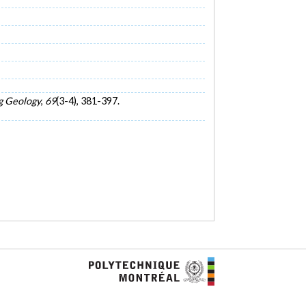
g Geology
,
69
(3-4), 381-397.