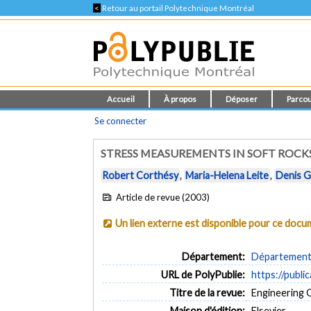
<
Retour au portail Polytechnique Montréal
Accueil
À propos
Déposer
Parcou
Se connecter
STRESS MEASUREMENTS IN SOFT ROCK
Robert Corthésy
,
Maria-Helena Leite
,
Denis Gi
Article de revue (2003)
Un lien externe est disponible pour ce doc
Département:
Département d
URL de PolyPublie:
https://publi
Titre de la revue:
Engineering G
Maison d'édition:
Elsevier