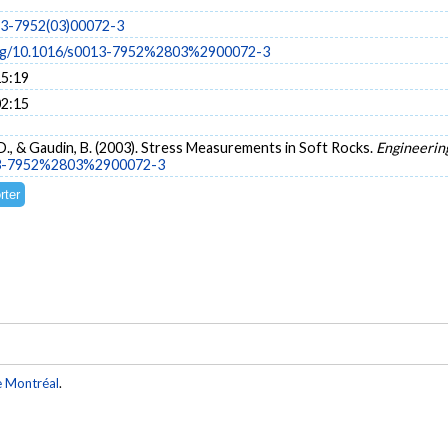
13-7952(03)00072-3
.org/10.1016/s0013-7952%2803%2900072-3
15:19
02:15
l, D., & Gaudin, B. (2003). Stress Measurements in Soft Rocks.
Engineerin
013-7952%2803%2900072-3
e Montréal
.