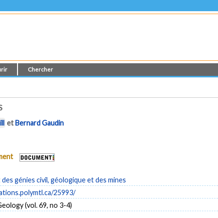
rir
Chercher
S
ll
et
Bernard Gaudin
ument
es génies civil, géologique et des mines
cations.polymtl.ca/25993/
eology (vol. 69, no 3-4)