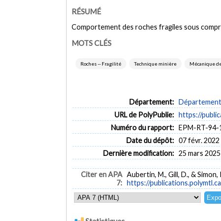
RÉSUMÉ
Comportement des roches fragiles sous compressio
MOTS CLÉS
Roches -- Fragilité
Technique minière
Mécanique de
Département:
Département d
URL de PolyPublie:
https://publi
Numéro du rapport:
EPM-RT-94-
Date du dépôt:
07 févr. 2022
Dernière modification:
25 mars 2025
Citer en APA
Aubertin, M., Gill, D., & Simon,
7:
https://publications.polymtl.c