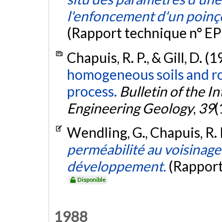
l'enfoncement d'un poinçon
(Rapport technique n° E
Chapuis, R. P., & Gill, D. (
homogeneous soils and roc
process.
Bulletin of the I
Engineering Geology
,
39
(
Wendling, G., Chapuis, R. P
perméabilité au voisinage
développement.
(Rapport
Disponible
1988