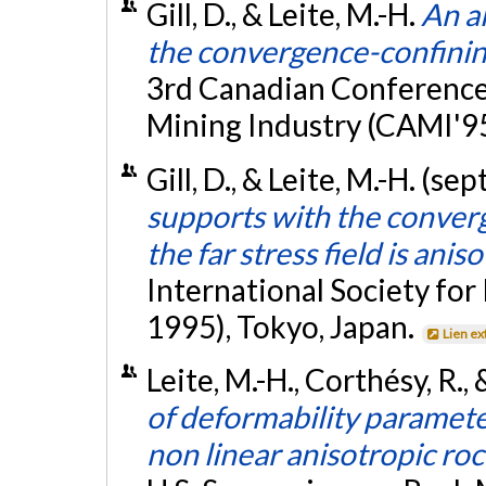
Gill, D., & Leite, M.-H.
An al
the convergence-confini
3rd Canadian Conference
Mining Industry (CAMI'9
Gill, D., & Leite, M.-H. (s
supports with the conve
the far stress field is anis
International Society fo
1995), Tokyo, Japan.
Lien ex
Leite, M.-H., Corthésy, R., 
of deformability paramet
non linear anisotropic ro