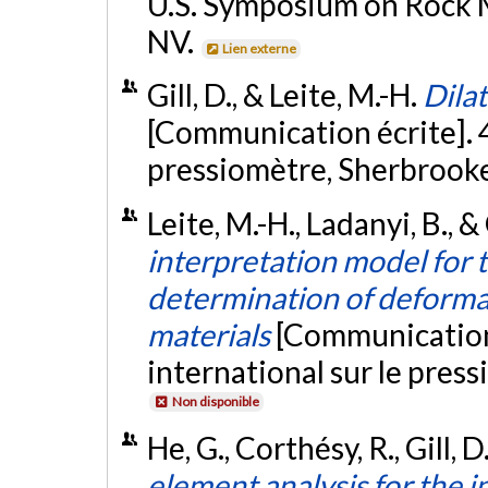
U.S. Symposium on Rock 
NV.
Lien externe
Gill, D., & Leite, M.-H.
Dila
[Communication écrite]. 
pressiomètre, Sherbrook
Leite, M.-H., Ladanyi, B., & 
interpretation model for t
determination of deformab
materials
[Communication
international sur le pres
Non disponible
He, G., Corthésy, R., Gill, 
element analysis for the 