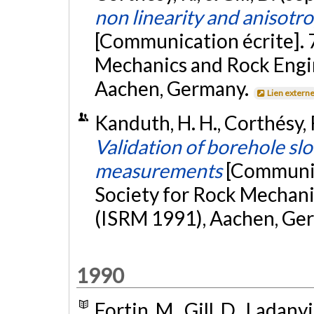
non linearity and anisotr
[Communication écrite]. 7
Mechanics and Rock Engi
Aachen, Germany.
Lien extern
Kanduth, H. H., Corthésy, 
Validation of borehole slot
measurements
[Communica
Society for Rock Mechan
(ISRM 1991), Aachen, Ge
1990
Fortin, M., Gill, D., Ladan