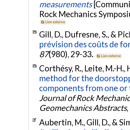
measurements
[Communic
Rock Mechanics Symposiu
Lien externe
Gill, D., Dufresne, S., & Pi
prévision des coûts de for
87
(980), 29-33.
Lien externe
Corthésy, R., Leite, M.-H., H
method for the doorstoppe
components from one or 
Journal of Rock Mechanic
Geomechanics Abstracts
,
Aubertin, M., Gill, D., & S