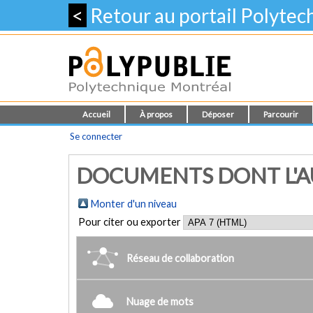
<
Retour au portail Polyte
Accueil
À propos
Déposer
Parcourir
Se connecter
DOCUMENTS DONT L'AUT
Monter d'un niveau
Pour citer ou exporter
Réseau de collaboration
Nuage de mots