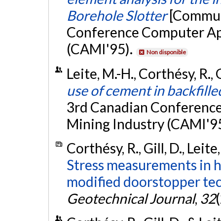
Borehole Slotter
[Communi
Conference Computer App
(CAMI'95).
Non disponible
Leite, M.-H., Corthésy, R., 
use of cement in backfille
3rd Canadian Conference
Mining Industry (CAMI'9
Corthésy, R., Gill, D., Lei
Stress measurements in h
modified doorstopper tech
Geotechnical Journal
,
32