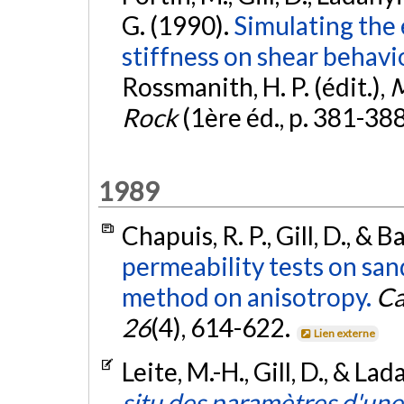
G. (1990).
Simulating the 
stiffness on shear behavi
Rossmanith, H. P. (édit.),
M
Rock
(1ère éd., p. 381-388
1989
Chapuis, R. P., Gill, D., & 
permeability tests on san
method on anisotropy.
Ca
26
(4), 614-622.
Lien externe
Leite, M.-H., Gill, D., & La
situ des paramètres d'une 