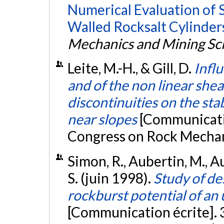
Numerical Evaluation of S
Walled Rocksalt Cylinder
Mechanics and Mining Sc
Leite, M.-H., & Gill, D.
Infl
and of the non linear shea
discontinuities on the stab
near slopes
[Communicati
Congress on Rock Mechan
Simon, R., Aubertin, M., Auer
S. (juin 1998).
Study of des
rockburst potential of an
[Communication écrite].