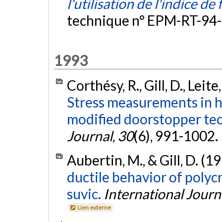
l'utilisation de l'indice de
technique n° EPM-RT-94-
1993
Corthésy, R., Gill, D., Lei
Stress measurements in h
modified doorstopper te
Journal
,
30
(6), 991-1002.
Aubertin, M., & Gill, D. (1
ductile behavior of polyc
suvic.
International Journa
Lien externe