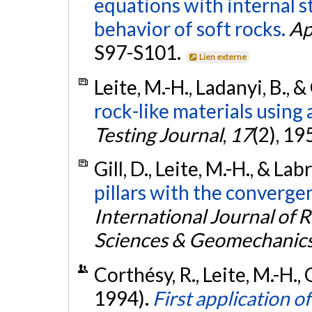
equations with internal st
behavior of soft rocks.
Ap
S97-S101.
Lien externe
Leite, M.-H., Ladanyi, B., &
rock-like materials using 
Testing Journal
,
17
(2), 1
Gill, D., Leite, M.-H., & Lab
pillars with the converg
International Journal of
Sciences & Geomechanics
Corthésy, R., Leite, M.-H., G
1994).
First application o