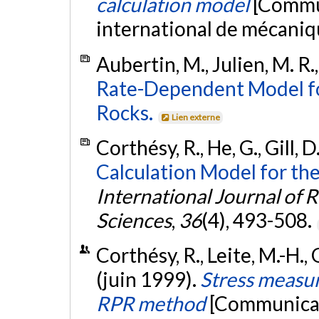
calculation model
[Commun
international de mécaniqu
Aubertin, M., Julien, M. R.,
Rate-Dependent Model for
Rocks.
Lien externe
Corthésy, R., He, G., Gill, D
Calculation Model for the
International Journal of
Sciences
,
36
(4), 493-508.
Corthésy, R., Leite, M.-H., G
(juin 1999).
Stress measur
RPR method
[Communicat