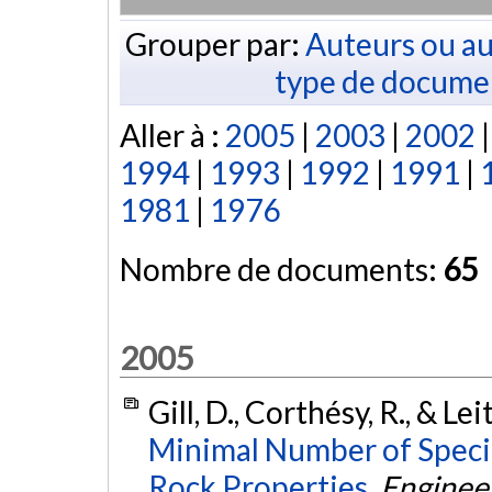
Grouper par:
Auteurs ou au
type de docume
Aller à :
2005
|
2003
|
2002
1994
|
1993
|
1992
|
1991
|
1981
|
1976
Nombre de documents:
65
2005
Gill, D., Corthésy, R., & Le
Minimal Number of Specim
Rock Properties.
Enginee