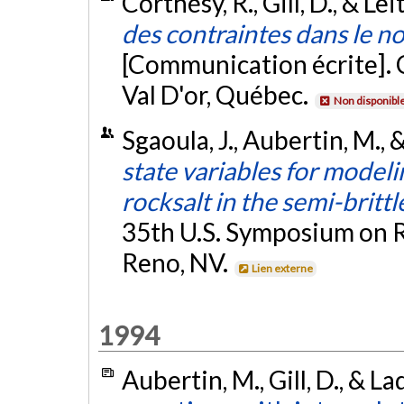
Corthésy, R., Gill, D., & Lei
des contraintes dans le n
[Communication écrite]. 
Val D'or, Québec.
Non disponibl
Sgaoula, J., Aubertin, M., &
state variables for modeli
rocksalt in the semi-britt
35th U.S. Symposium on 
Reno, NV.
Lien externe
1994
Aubertin, M., Gill, D., & La