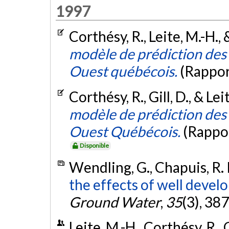
1997
Corthésy, R., Leite, M.-H., 
modèle de prédiction des 
Ouest québécois.
(Rappor
Corthésy, R., Gill, D., & Le
modèle de prédiction des 
Ouest Québécois.
(Rappo
Disponible
Wendling, G., Chapuis, R. P
the effects of well devel
Ground Water
,
35
(3), 38
Leite, M.-H., Corthésy, R., G