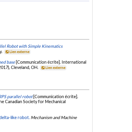
llel Robot with Simple Kinematics
y.
Lien externe
ped base
[Communication écrite]. International
017), Cleveland, OH.
Lien externe
RPS parallel robot
[Communication écrite].
e Canadian Society for Mechanical
delta-like robot.
Mechanism and Machine