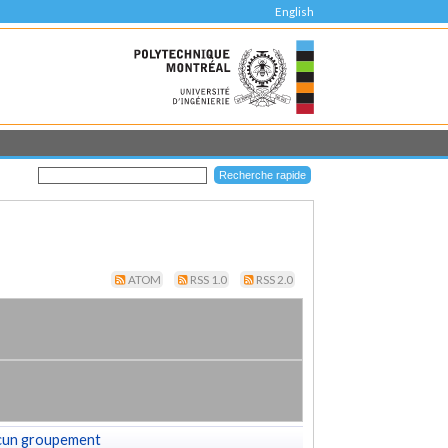
English
ATOM
RSS 1.0
RSS 2.0
cun groupement