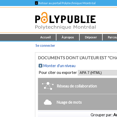
<
Retour au portail Polytechnique Montréal
Accueil
À propos
Déposer
Parcou
Se connecter
DOCUMENTS DONT L'AUTEUR EST "CH
Monter d'un niveau
Pour citer ou exporter
Réseau de collaboration
Nuage de mots
Grouper par:
Au