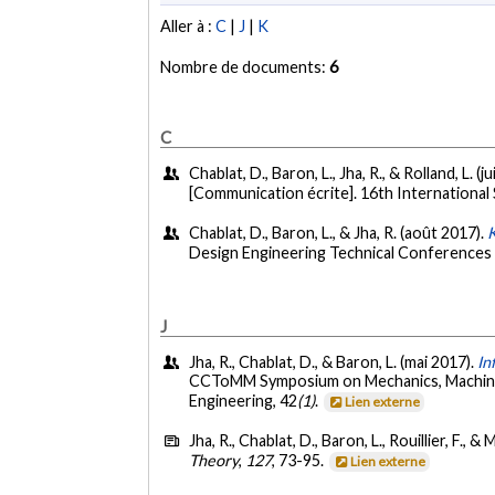
Aller à :
C
|
J
|
K
Nombre de documents:
6
C
Chablat, D., Baron, L., Jha, R., & Rolland, L. (ju
[Communication écrite]. 16th International
Chablat, D., Baron, L., & Jha, R. (août 2017).
K
Design Engineering Technical Conferences
J
Jha, R., Chablat, D., & Baron, L. (mai 2017).
In
CCToMM Symposium on Mechanics, Machines,
Engineering, 42
(1)
.
Lien externe
Jha, R., Chablat, D., Baron, L., Rouillier, F., 
Theory
,
127
, 73-95.
Lien externe