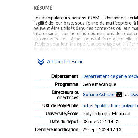
RÉSUMÉ
Les manipulateurs aériens (UAM - Unmanned aerial
l'agilité de leur base, sous forme de multicoptère, 
peuvent être utilisés dans des contextes où leur mano
intéressants, comme dans des missions de récupér
automatisés. Les tâches pouvant être accomplies p
d'objets pour leur transport, au perchage ou à la fer
équipés de nombreux sous-systèmes interagissant 
conception, car il doit tenir compte de la ou des
développement de méthodes de support à la conceptio
Afficher le résumé
de la conception d'un UAM, ou de tout produit méca
d'obtenir un design optimal. Cependant, la co
nécessaires peut forcer les concepteurs à se concentr
Département:
Département de génie méca
possible de supporter la conception en utilisant des 
Programme:
Génie mécanique
pour les sous-systèmes varient en fonction de la tâ
spécifiquement pour une tâche. Dans le cas présen
Directeurs ou
Sofiane Achiche
et
Dav
d'abord, les tâches pouvant être accomplies ont été 
directrices:
type de contact nécessaire, la description de la tâch
URL de PolyPublie:
https://publications.polymtl
temporelles. La catégorisation a été obtenue suite
d'acquisition d'information par vidéo. Au même t
Université/École:
Polytechnique Montréal
taxonomie permet de supporter la conception d'un UAM
Date du dépôt:
08 nov. 2021 14:31
définition du problème de conception. Elle permet a
tâches simples. Par la suite, une méthode de supp
Dernière modification:
25 sept. 2024 17:13
sur la base de la synthèse Hx structurée. Le correct