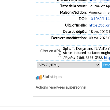
Titre de la revue:
Journal of App
Maison d'édition:
American Inst
DOI:
10.1063/1.1
URL officielle:
https://doi.
Date du dépôt:
18 avr. 2023 
Dernière modification:
08 avr. 2025 
Spila, T., Desjardins, P., Vailio
Citer en APA
strain-induced surface roughen
7:
Physics
,
91
(6), 3579-3588.
htt
Statistiques
Actions réservées au personnel