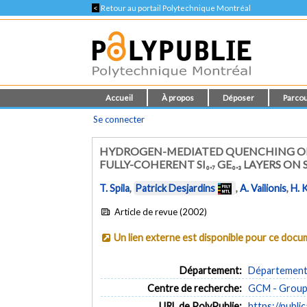
<
Retour au portail Polytechnique Montréal
Accueil
À propos
Déposer
Parcou
Se connecter
HYDROGEN-MEDIATED QUENCHING OF 
FULLY-COHERENT SI₀.₇ GE₀.₃ LAYERS ON S
T. Spila
,
Patrick Desjardins
,
A. Vailionis
,
H. 
Article de revue (2002)
Un lien externe est disponible pour ce doc
Département:
Département 
Centre de recherche:
GCM - Groupe
URL de PolyPublie:
https://publi