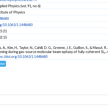
lied Physics (vol. 91, no 6)
itute of Physics
448680
org/10.1063/1.1448680
15:21
02:15
nis, A., Kim, H., Taylor, N., Cahill, D. G., Greene, J. E., Guillon, S., & Mas
ing during gas-source molecular beam epitaxy of fully-coherent Si₀.₇ G
ps://doi.org/10.1063/1.1448680