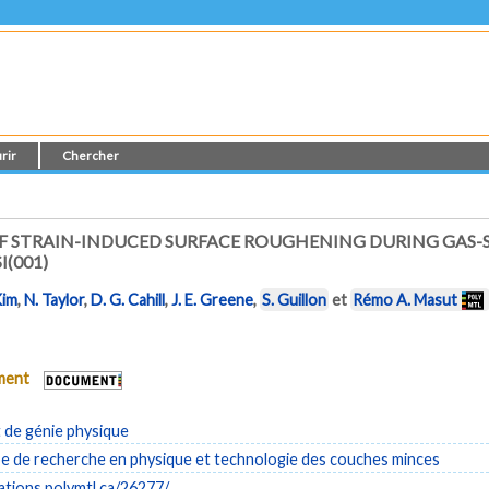
rir
Chercher
STRAIN-INDUCED SURFACE ROUGHENING DURING GAS-S
I(001)
Kim
,
N. Taylor
,
D. G. Cahill
,
J. E. Greene
,
S. Guillon
et
Rémo A. Masut
ument
de génie physique
 de recherche en physique et technologie des couches minces
cations.polymtl.ca/26277/