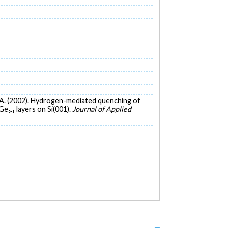
ut, R. A. (2002). Hydrogen-mediated quenching of
e₀.₃ layers on Si(001).
Journal of Applied