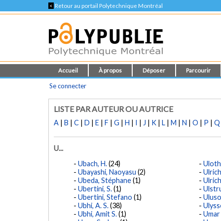
<
Retour au portail Polytechnique Montréal
Accueil
À propos
Déposer
Parcourir
Se connecter
LISTE PAR AUTEUR OU AUTRICE
A
|
B
|
C
|
D
|
E
|
F
|
G
|
H
|
I
|
J
|
K
|
L
|
M
|
N
|
O
|
P
|
Q
U...
Ubach, H.
(24)
Uloth
Ubayashi, Naoyasu
(2)
Ulrich
Ubeda, Stéphane
(1)
Ulric
Ubertini, S.
(1)
Ulstr
Ubertini, Stefano
(1)
Uluso
Ubhi, A. S.
(38)
Ulyss
Ubhi, Amit S.
(1)
Umar