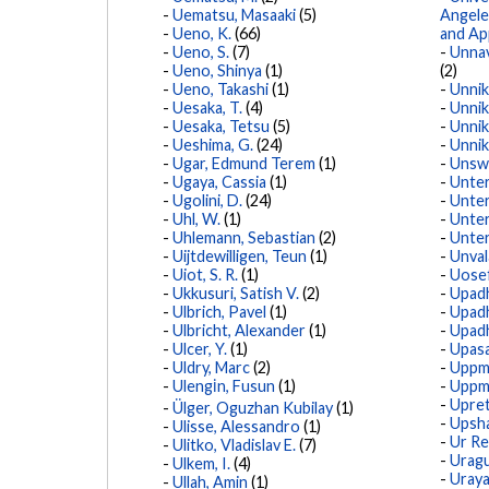
Uematsu, Masaaki
(5)
Angele
Ueno, K.
(66)
and Ap
Ueno, S.
(7)
Unnav
Ueno, Shinya
(1)
(2)
Ueno, Takashi
(1)
Unnik
Uesaka, T.
(4)
Unnik
Uesaka, Tetsu
(5)
Unnik
Ueshima, G.
(24)
Unnik
Ugar, Edmund Terem
(1)
Unswo
Ugaya, Cassia
(1)
Unter
Ugolini, D.
(24)
Unter
Uhl, W.
(1)
Unter
Uhlemann, Sebastian
(2)
Unter
Uijtdewilligen, Teun
(1)
Unval
Uiot, S. R.
(1)
Uosef
Ukkusuri, Satish V.
(2)
Upadh
Ulbrich, Pavel
(1)
Upadh
Ulbricht, Alexander
(1)
Upadh
Ulcer, Y.
(1)
Upasa
Uldry, Marc
(2)
Uppm
Ulengİn, Fusun
(1)
Uppma
Upret
Ülger, Oguzhan Kubilay
(1)
Upsha
Ulisse, Alessandro
(1)
Ur Re
Ulitko, Vladislav E.
(7)
Uragu
Ulkem, I.
(4)
Uraya
Ullah, Amin
(1)