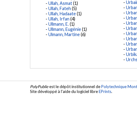
Urbai
Ullah, Asmat
(1)
Urban,
Ullah, Fateh
(5)
Urban
Ullah, Hadaate
(1)
Urban
Ullah, Irfan
(4)
Urban,
Ullmann, E.
(1)
Urban,
Ullmann, Eugénie
(1)
Urban,
Ulmann, Martine
(6)
Urban
Urban
Urban
Urbik
Urchs
PolyPublie
est le dépôt institutionnel de
Polytechnique Mont
Site développé à l'aide du logiciel libre
EPrints
.