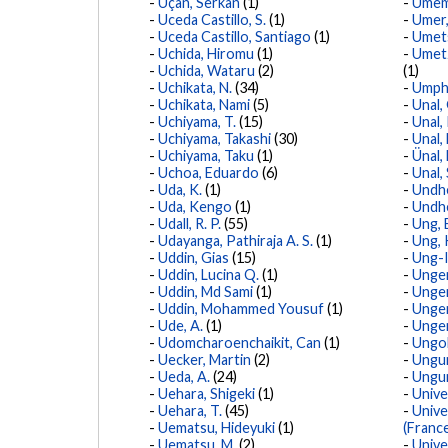
Uçan, Serkan
(1)
Umem
Uceda Castillo, S.
(1)
Umer
Uceda Castillo, Santiago
(1)
Umets
Uchida, Hiromu
(1)
Umetz
Uchida, Wataru
(2)
(1)
Uchikata, N.
(34)
Umphl
Uchikata, Nami
(5)
Unal,
Uchiyama, T.
(15)
Unal, 
Uchiyama, Takashi
(30)
Unal,
Uchiyama, Taku
(1)
Ünal,
Uchoa, Eduardo
(6)
Unal, 
Uda, K.
(1)
Undhe
Uda, Kengo
(1)
Undhe
Udall, R. P.
(55)
Ung, 
Udayanga, Pathiraja A. S.
(1)
Ung, 
Uddin, Gias
(15)
Ung-I
Uddin, Lucina Q.
(1)
Unger
Uddin, Md Sami
(1)
Unger
Uddin, Mohammed Yousuf
(1)
Unge
Ude, A.
(1)
Unger
Udomcharoenchaikit, Can
(1)
Ungo
Uecker, Martin
(2)
Ungur
Ueda, A.
(24)
Ungur
Uehara, Shigeki
(1)
Unive
Uehara, T.
(45)
Unive
Uematsu, Hideyuki
(1)
(Franc
Uematsu, M.
(2)
Unive