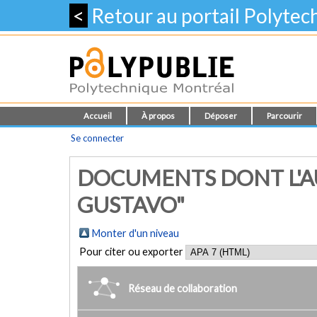
<
Retour au portail Polyte
Accueil
À propos
Déposer
Parcourir
Se connecter
DOCUMENTS DONT L'AU
GUSTAVO"
Monter d'un niveau
Pour citer ou exporter
Réseau de collaboration