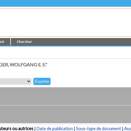
rir
Chercher
R, WOLFGANG E. S."
teurs ou autrices
|
Date de publication
|
Sous-type de document
|
Au