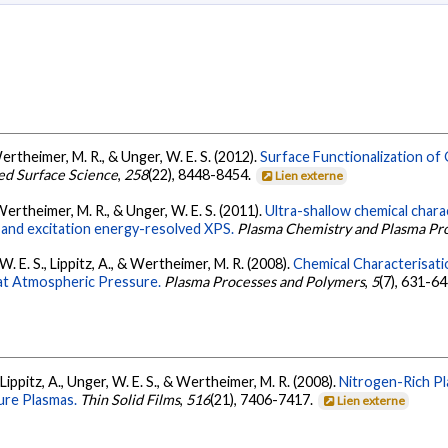
, Wertheimer, M. R., & Unger, W. E. S. (2012).
Surface Functionalization o
ed Surface Science
,
258
(22), 8448-8454.
Lien externe
, Wertheimer, M. R., & Unger, W. E. S. (2011).
Ultra-shallow chemical charac
- and excitation energy-resolved XPS.
Plasma Chemistry and Plasma Pr
 W. E. S., Lippitz, A., & Wertheimer, M. R. (2008).
Chemical Characterisati
 at Atmospheric Pressure.
Plasma Processes and Polymers
,
5
(7), 631-6
 Lippitz, A., Unger, W. E. S., & Wertheimer, M. R. (2008).
Nitrogen-Rich P
ure Plasmas.
Thin Solid Films
,
516
(21), 7406-7417.
Lien externe