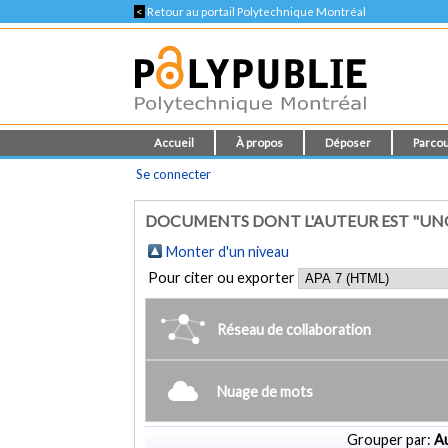
<
Retour au portail Polytechnique Montréal
Accueil
À propos
Déposer
Parcou
Se connecter
DOCUMENTS DONT L'AUTEUR EST "UNGE
Monter d'un niveau
Pour citer ou exporter
Réseau de collaboration
Nuage de mots
Grouper par:
Au