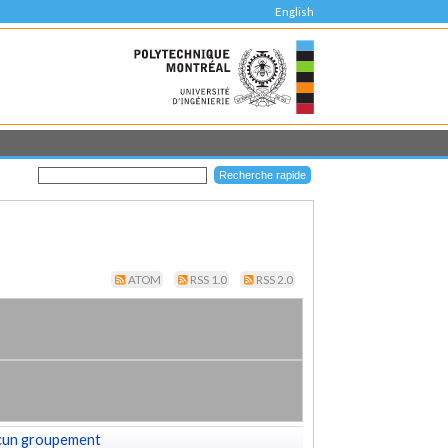
English
ATOM
RSS 1.0
RSS 2.0
cun groupement