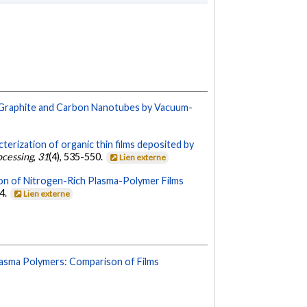
f Graphite and Carbon Nanotubes by Vacuum-
terization of organic thin films deposited by
ocessing
,
31
(4), 535-550.
Lien externe
on of Nitrogen-Rich Plasma-Polymer Films
44.
Lien externe
lasma Polymers: Comparison of Films