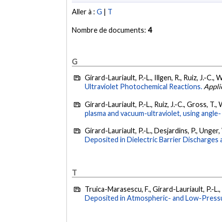
Aller à :
G
|
T
Nombre de documents:
4
G
Girard-Lauriault, P.-L., Illgen, R., Ruiz, J.-C.
Ultraviolet Photochemical Reactions.
Appli
Girard-Lauriault, P.-L., Ruiz, J.-C., Gross, T.
plasma and vacuum-ultraviolet, using angle
Girard-Lauriault, P.-L., Desjardins, P., Unger,
Deposited in Dielectric Barrier Discharges
T
Truica-Marasescu, F., Girard-Lauriault, P.-L.,
Deposited in Atmospheric- and Low-Press