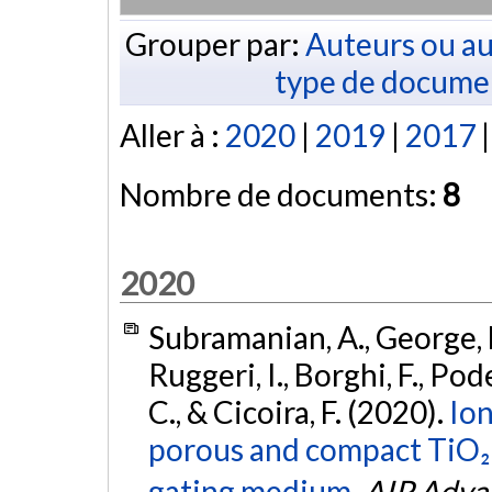
Grouper par:
Auteurs ou au
type de docume
Aller à :
2020
|
2019
|
2017
Nombre de documents:
8
2020
Subramanian, A., George, B.,
Ruggeri, I., Borghi, F., Pode
C., & Cicoira, F. (2020).
Ion
porous and compact TiO₂ fi
gating medium.
AIP Adva