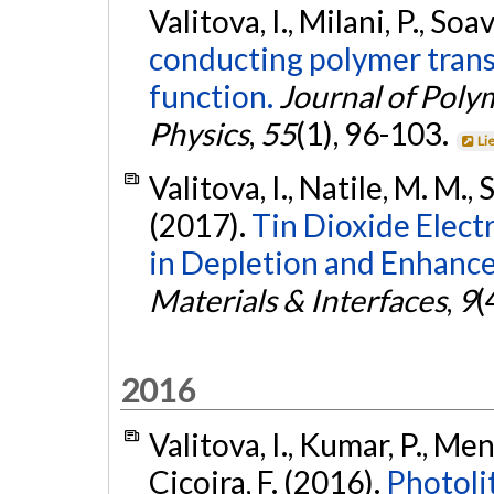
Valitova, I., Milani, P., Soav
conducting polymer trans
function.
Journal of Poly
Physics
,
55
(1), 96-103.
Li
Valitova, I., Natile, M. M., S
(2017).
Tin Dioxide Elect
in Depletion and Enhanc
Materials & Interfaces
,
9
(
2016
Valitova, I., Kumar, P., Meng
Cicoira, F. (2016).
Photoli