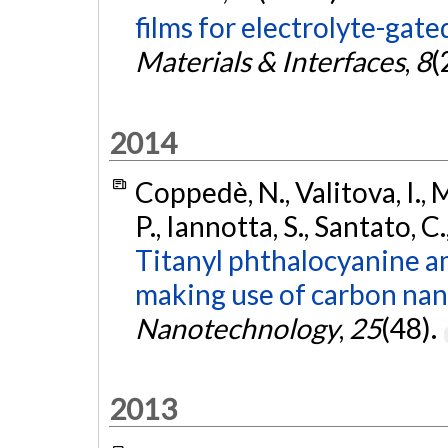
films for electrolyte-gate
Materials & Interfaces
,
8
(
2014
Coppedè, N., Valitova, I., M
P., Iannotta, S., Santato, C.
Titanyl phthalocyanine am
making use of carbon nan
Nanotechnology
,
25
(48).
2013