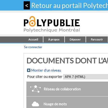
<
Retour au portail Polyte
Accueil
À propos
Déposer
Parcourir
Se connecter
DOCUMENTS DONT L'AUT
Monter d'un niveau
Pour citer ou exporter
Réseau de collaboration
Nuage de mots